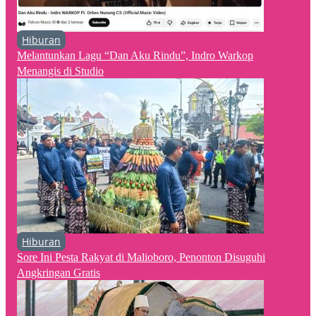
Hiburan
Melantunkan Lagu “Dan Aku Rindu”, Indro Warkop
Menangis di Studio
Hiburan
Sore Ini Pesta Rakyat di Malioboro, Penonton Disuguhi
Angkringan Gratis