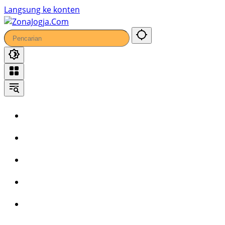
44
Langsung ke konten
Home
Headline
Kronika
Bisnis
Wisata