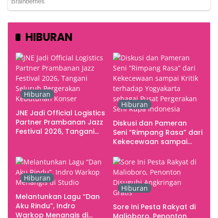
HIBURAN
Hiburan
Hiburan
JNE Jadi Official Logistics
Partner Prambanan Jazz
Diskusi dan Pameran
Festival 2026, Tangani
Seni “Rimpang Rasa” dari
Seluruh Pergerakan
Kekecewaan sampai
Kebutuhan Konser
Kritik terhadap
Yogyakarta sebagai
Pusat Pergerakan Seni
Hiburan
Rupa Indonesia
Hiburan
Melantunkan Lagu “Dan
Aku Rindu”, Indro
Sore Ini Pesta Rakyat di
Warkop Menangis di
Malioboro, Penonton