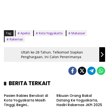
Tag:
Apeksi
Kota Yogyakarta
Makassar
Rakernas
Ultah ke-28 Tahun, Telkomsel Siapkan
Penghargaan, Ini Calon Penerimanya
BERITA TERKAIT
Headline
Headline
Pasien Rabies Berobat di
Ribuan Orang Bakal
Kota Yogyakarta Masih
Datang Ke Yogyakarta,
Tinggi, Begini
Hadiri Rakernas JKPI 2025
Bisnis
Sport