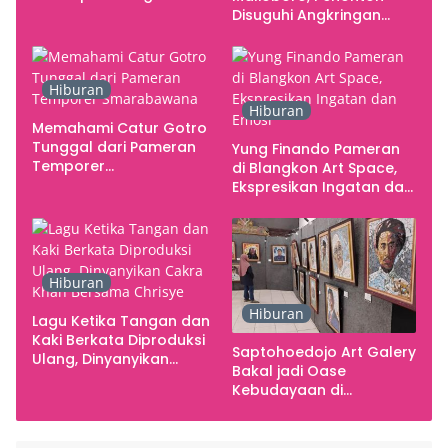
Studio
Disuguhi Angkringan
Gratis
Hiburan
Hiburan
Memahami Catur Gotro
Tunggal dari Pameran
Yung Finando Pameran
Temporer
di Blangkon Art Space,
Smarabawana
Ekspresikan Ingatan dan
Emosi
Hiburan
Hiburan
Lagu Ketika Tangan dan
Kaki Berkata Diproduksi
Saptohoedojo Art Galery
Ulang, Dinyanyikan
Bakal jadi Oase
Cakra Khan Bersama
Kebudayaan di
Chrisye
Indonesia