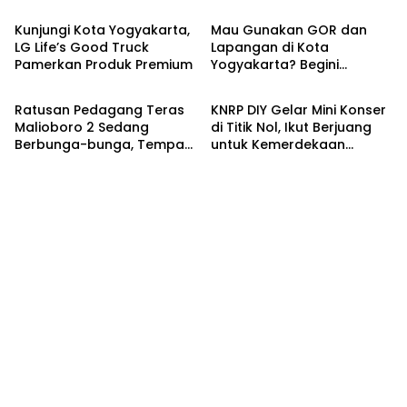
Penjelasannya
Kunjungi Kota Yogyakarta,
Mau Gunakan GOR dan
LG Life’s Good Truck
Lapangan di Kota
Pamerkan Produk Premium
Yogyakarta? Begini
Headline
Kronika
Caranya
Ratusan Pedagang Teras
KNRP DIY Gelar Mini Konser
Malioboro 2 Sedang
di Titik Nol, Ikut Berjuang
Berbunga-bunga, Tempati
untuk Kemerdekaan
Lapak Baru di TM Ketandan
Palestina