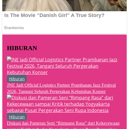
HIBURAN
Hiburan
JNE Jadi Official Logistics Partner Prambanan Jazz Festival
2026, Tangani Seluruh Pergerakan Kebutuhan Konser
Hiburan
Diskusi dan Pameran Seni “Rimpang Rasa” dari Kekecewaan