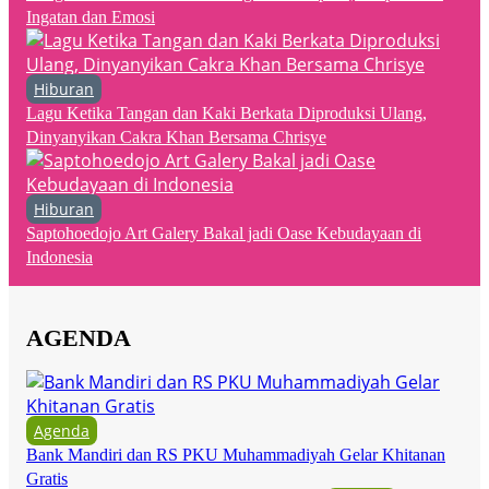
Ingatan dan Emosi
Hiburan
Lagu Ketika Tangan dan Kaki Berkata Diproduksi Ulang,
Dinyanyikan Cakra Khan Bersama Chrisye
Hiburan
Saptohoedojo Art Galery Bakal jadi Oase Kebudayaan di
Indonesia
AGENDA
Agenda
Bank Mandiri dan RS PKU Muhammadiyah Gelar Khitanan
Gratis