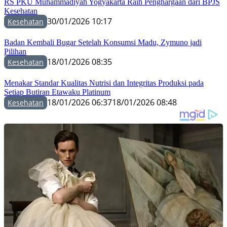
RS PKU Muhammadiyah Yogyakarta Raih Penghargaan dari BPJS
Kesehatan
30/01/2026 10:17
Kesehatan
Badan Kembali Bugar Setelah Konsumsi Madu, Zymuno jadi
Pilihan
18/01/2026 08:35
Kesehatan
Menakar Standar Kualitas Nutrisi dan Integritas Produksi pada
Setiap Butiran Etawaku Platinum
18/01/2026 06:37
18/01/2026 08:48
Kesehatan