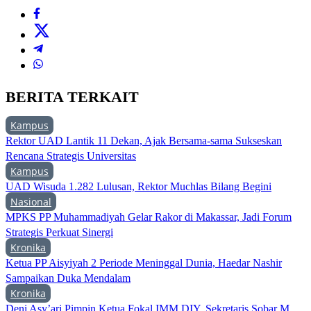
BERITA TERKAIT
Kampus
Rektor UAD Lantik 11 Dekan, Ajak Bersama-sama Sukseskan
Rencana Strategis Universitas
Kampus
UAD Wisuda 1.282 Lulusan, Rektor Muchlas Bilang Begini
Nasional
MPKS PP Muhammadiyah Gelar Rakor di Makassar, Jadi Forum
Strategis Perkuat Sinergi
Kronika
Ketua PP Aisyiyah 2 Periode Meninggal Dunia, Haedar Nashir
Sampaikan Duka Mendalam
Kronika
Deni Asy’ari Pimpin Ketua Fokal IMM DIY, Sekretaris Sobar M