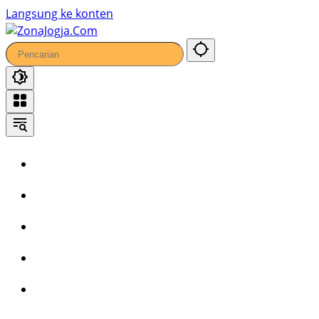
65
Langsung ke konten
Home
Headline
Kronika
Bisnis
Wisata