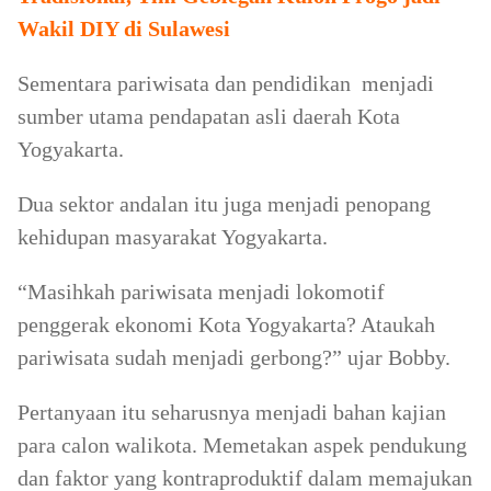
Wakil DIY di Sulawesi
Sementara pariwisata dan pendidikan menjadi
sumber utama pendapatan asli daerah Kota
Yogyakarta.
Dua sektor andalan itu juga menjadi penopang
kehidupan masyarakat Yogyakarta.
“Masihkah pariwisata menjadi lokomotif
penggerak ekonomi Kota Yogyakarta? Ataukah
pariwisata sudah menjadi gerbong?” ujar Bobby.
Pertanyaan itu seharusnya menjadi bahan kajian
para calon walikota. Memetakan aspek pendukung
dan faktor yang kontraproduktif dalam memajukan