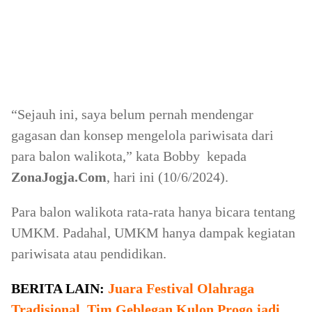
“Sejauh ini, saya belum pernah mendengar
gagasan dan konsep mengelola pariwisata dari
para balon walikota,” kata Bobby kepada
ZonaJogja.Com
, hari ini (10/6/2024).
Para balon walikota rata-rata hanya bicara tentang
UMKM. Padahal, UMKM hanya dampak kegiatan
pariwisata atau pendidikan.
BERITA LAIN:
Juara Festival Olahraga
Tradisional, Tim Geblegan Kulon Progo jadi