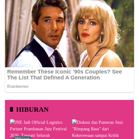
HIBURAN