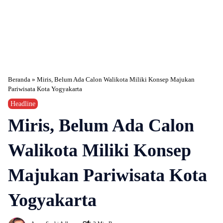
Beranda
»
Miris, Belum Ada Calon Walikota Miliki Konsep Majukan
Pariwisata Kota Yogyakarta
Headline
Miris, Belum Ada Calon
Walikota Miliki Konsep
Majukan Pariwisata Kota
Yogyakarta
610