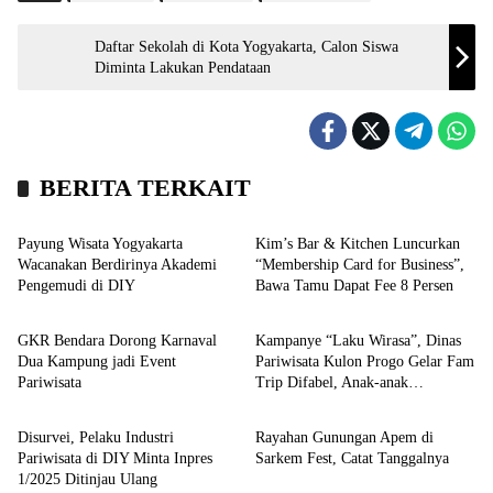
Daftar Sekolah di Kota Yogyakarta, Calon Siswa
Diminta Lakukan Pendataan
BERITA TERKAIT
Headline
Bisnis
Payung Wisata Yogyakarta
Kim’s Bar & Kitchen Luncurkan
Wacanakan Berdirinya Akademi
“Membership Card for Business”,
Pengemudi di DIY
Bawa Tamu Dapat Fee 8 Persen
Hiburan
Wisata
GKR Bendara Dorong Karnaval
Kampanye “Laku Wirasa”, Dinas
Dua Kampung jadi Event
Pariwisata Kulon Progo Gelar Fam
Pariwisata
Trip Difabel, Anak-anak
Headline
Hiburan
Dibahagiakan
Disurvei, Pelaku Industri
Rayahan Gunungan Apem di
Pariwisata di DIY Minta Inpres
Sarkem Fest, Catat Tanggalnya
1/2025 Ditinjau Ulang