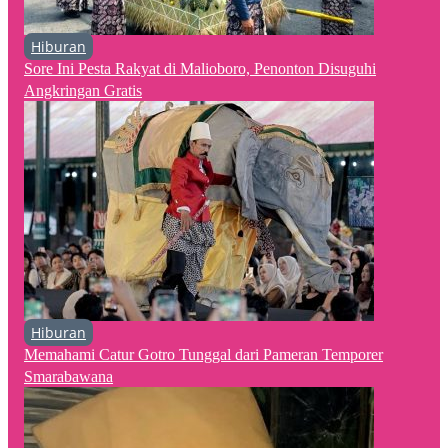
Hiburan
Sore Ini Pesta Rakyat di Malioboro, Penonton Disuguhi
Angkringan Gratis
Hiburan
Memahami Catur Gotro Tunggal dari Pameran Temporer
Smarabawana