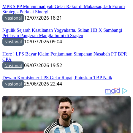
MPKS PP Muhammadiyah Gelar Rakor di Makassar, Jadi Forum
Strategis Perkuat Sinergi
12/07/2026 18:21
Nasional
Ngulik Sejarah Kasultanan Yogyakarta, Sultan HB X Sambangi
Petilasan Pangeran Mangkubumi di Sragen
10/07/2026 09:04
Nasional
Hore ! LPS Bayar Klaim Penjaminan Simpanan Nasabah PT BPR
CPA
09/07/2026 19:52
Nasional
Dewan Komisioner LPS Gelar Rapat, Putuskan TBP Naik
25/06/2026 22:44
Nasional