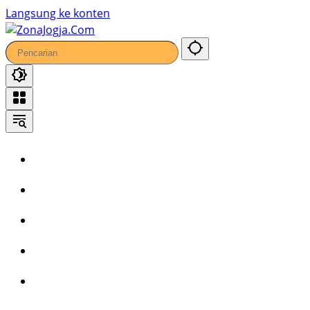
25
Langsung ke konten
Home
Headline
Kronika
Bisnis
Wisata