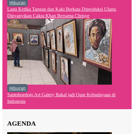
Hiburan
Lagu Ketika Tangan dan Kaki Berkata Diproduksi Ulang,
Dinyanyikan Cakra Khan Bersama Chrisye
Hiburan
Saptohoedojo Art Galery Bakal jadi Oase Kebudayaan di
Indonesia
AGENDA