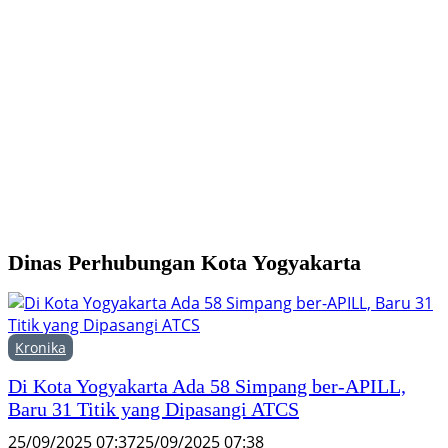
Y
M
H
F
Dinas Perhubungan Kota Yogyakarta
Kronika
Di Kota Yogyakarta Ada 58 Simpang ber-APILL,
Baru 31 Titik yang Dipasangi ATCS
25/09/2025 07:37
25/09/2025 07:38