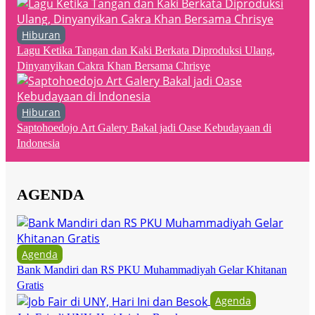
Hiburan
Lagu Ketika Tangan dan Kaki Berkata Diproduksi Ulang,
Dinyanyikan Cakra Khan Bersama Chrisye
Hiburan
Saptohoedojo Art Galery Bakal jadi Oase Kebudayaan di
Indonesia
AGENDA
Agenda
Bank Mandiri dan RS PKU Muhammadiyah Gelar Khitanan
Gratis
Agenda