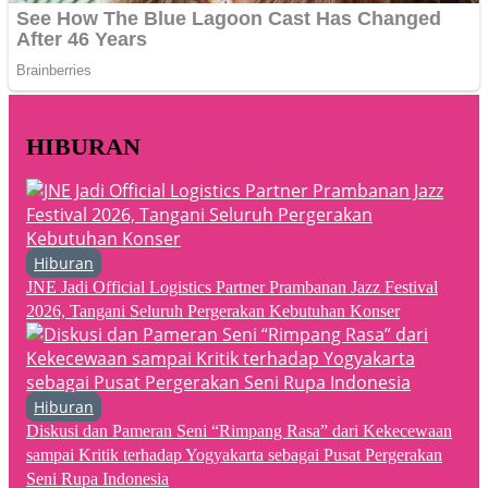
HIBURAN
Hiburan
JNE Jadi Official Logistics Partner Prambanan Jazz Festival
2026, Tangani Seluruh Pergerakan Kebutuhan Konser
Hiburan
Diskusi dan Pameran Seni “Rimpang Rasa” dari Kekecewaan
sampai Kritik terhadap Yogyakarta sebagai Pusat Pergerakan
Seni Rupa Indonesia