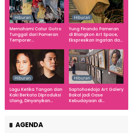
Hiburan
Hiburan
Memahami Catur Gotro
Yung Finando Pameran
Tunggal dari Pameran
di Blangkon Art Space,
Temporer
Ekspresikan Ingatan dan
Smarabawana
Emosi
Hiburan
Hiburan
Lagu Ketika Tangan dan
Saptohoedojo Art Galery
Kaki Berkata Diproduksi
Bakal jadi Oase
Ulang, Dinyanyikan
Kebudayaan di
Cakra Khan Bersama
Indonesia
Chrisye
AGENDA