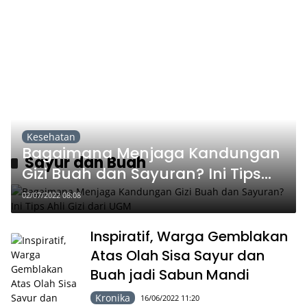
Kesehatan
Bagaimana Menjaga Kandungan
Sayur dan Buah
Gizi Buah dan Sayuran? Ini Tips
Ahli Gizi dari UGM
02/07/2022 08:08
Inspiratif, Warga Gemblakan
Atas Olah Sisa Sayur dan
Buah jadi Sabun Mandi
Kronika
16/06/2022 11:20