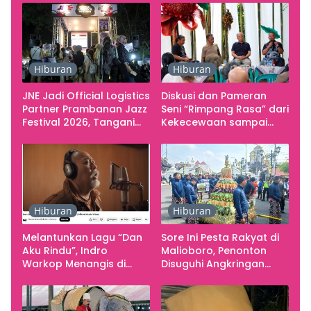
Hiburan
Hiburan
JNE Jadi Official Logistics
Diskusi dan Pameran
Partner Prambanan Jazz
Seni “Rimpang Rasa” dari
Festival 2026, Tangani
Kekecewaan sampai
Seluruh Pergerakan
Kritik terhadap
Kebutuhan Konser
Yogyakarta sebagai
Pusat Pergerakan Seni
Rupa Indonesia
Hiburan
Hiburan
Melantunkan Lagu “Dan
Sore Ini Pesta Rakyat di
Aku Rindu”, Indro
Malioboro, Penonton
Warkop Menangis di
Disuguhi Angkringan
Studio
Gratis