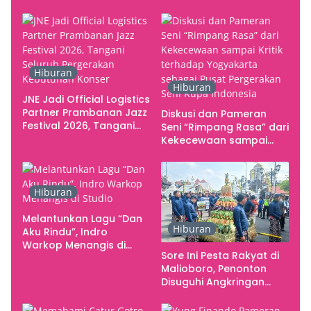
Hiburan
Hiburan
JNE Jadi Official Logistics
Partner Prambanan Jazz
Diskusi dan Pameran
Festival 2026, Tangani
Seni “Rimpang Rasa” dari
Seluruh Pergerakan
Kekecewaan sampai
Kebutuhan Konser
Kritik terhadap
Yogyakarta sebagai
Pusat Pergerakan Seni
Hiburan
Rupa Indonesia
Melantunkan Lagu “Dan
Hiburan
Aku Rindu”, Indro
Warkop Menangis di
Sore Ini Pesta Rakyat di
Studio
Malioboro, Penonton
Disuguhi Angkringan
Gratis