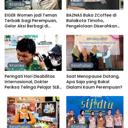
Kronika
Bisnis
EIGER Women jadi Teman
BAZNAS Buka ZCoffee di
Terbaik bagi Perempuan,
Balaikota Timoho,
Gelar Aksi Berbagi di
Pengelolaan Diserahkan
Jakarta, Bandung dan
kepada Disabilitas
Yogyakarta
Kronika
Kesehatan
Peringati Hari Disabilitas
Saat Menopause Datang,
Internasional, Dokter
Apa Saja yang Bakal
Periksa Telinga Pelajar SLB
Dialami Kaum Perempuan?
Muhammadiyah se-DIY
Kesehatan
Kronika