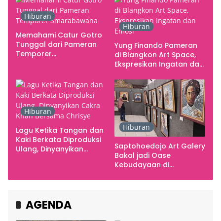
Hiburan
Hiburan
Memahami Catur Gotro
Tunggal dari Pameran
Yung Finando Pameran
Temporer
di Blangkon Art Space,
Smarabawana
Ekspresikan Ingatan dan
Emosi
Hiburan
Hiburan
Lagu Ketika Tangan dan
Kaki Berkata Diproduksi
Saptohoedojo Art Galery
Ulang, Dinyanyikan
Bakal jadi Oase
Cakra Khan Bersama
Kebudayaan di
Chrisye
Indonesia
AGENDA