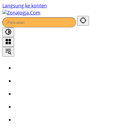
53
Langsung ke konten
Home
Headline
Kronika
Bisnis
Wisata