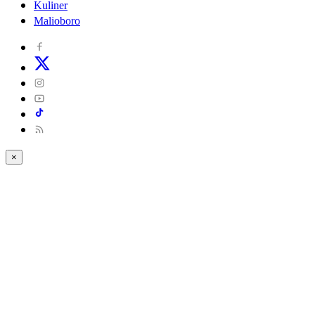
Kuliner
Malioboro
×