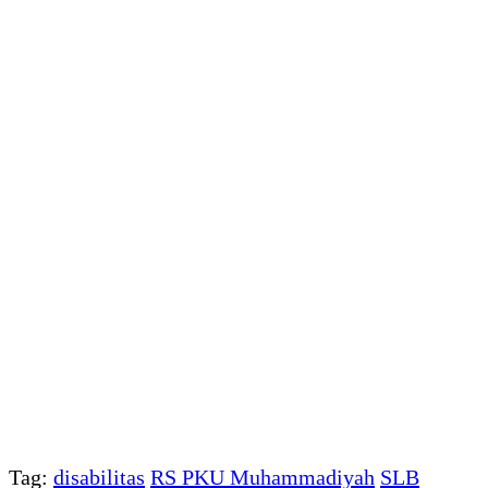
Tag:
disabilitas
RS PKU Muhammadiyah
SLB