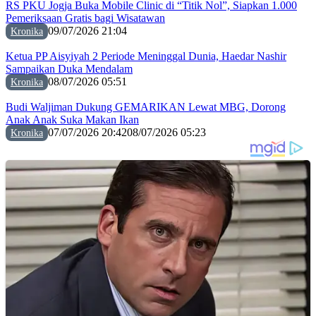
RS PKU Jogja Buka Mobile Clinic di “Titik Nol”, Siapkan 1.000
Pemeriksaan Gratis bagi Wisatawan
09/07/2026 21:04
Kronika
Ketua PP Aisyiyah 2 Periode Meninggal Dunia, Haedar Nashir
Sampaikan Duka Mendalam
08/07/2026 05:51
Kronika
Budi Waljiman Dukung GEMARIKAN Lewat MBG, Dorong
Anak Anak Suka Makan Ikan
07/07/2026 20:42
08/07/2026 05:23
Kronika