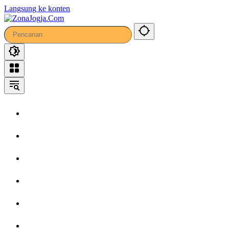
47
Langsung ke konten
Home
Headline
Kronika
Bisnis
Wisata
Hiburan