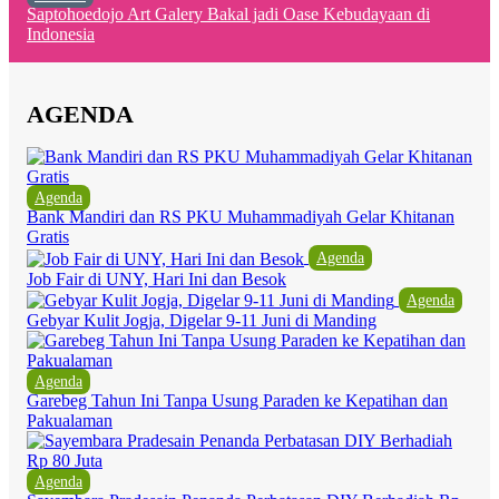
Saptohoedojo Art Galery Bakal jadi Oase Kebudayaan di
Indonesia
AGENDA
Agenda
Bank Mandiri dan RS PKU Muhammadiyah Gelar Khitanan
Gratis
Agenda
Job Fair di UNY, Hari Ini dan Besok
Agenda
Gebyar Kulit Jogja, Digelar 9-11 Juni di Manding
Agenda
Garebeg Tahun Ini Tanpa Usung Paraden ke Kepatihan dan
Pakualaman
Agenda