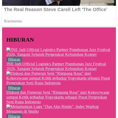
HIBURAN
Hiburan
JNE Jadi Official Logistics Partner Prambanan Jazz Festival
2026, Tangani Seluruh Pergerakan Kebutuhan Konser
Hiburan
Diskusi dan Pameran Seni “Rimpang Rasa” dari Kekecewaan
sampai Kritik terhadap Yogyakarta sebagai Pusat Pergerakan
Seni Rupa Indonesia
Hiburan