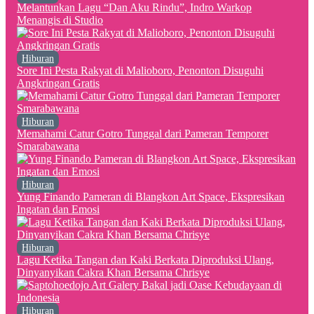
Melantunkan Lagu “Dan Aku Rindu”, Indro Warkop
Menangis di Studio
Hiburan
Sore Ini Pesta Rakyat di Malioboro, Penonton Disuguhi
Angkringan Gratis
Hiburan
Memahami Catur Gotro Tunggal dari Pameran Temporer
Smarabawana
Hiburan
Yung Finando Pameran di Blangkon Art Space, Ekspresikan
Ingatan dan Emosi
Hiburan
Lagu Ketika Tangan dan Kaki Berkata Diproduksi Ulang,
Dinyanyikan Cakra Khan Bersama Chrisye
Hiburan