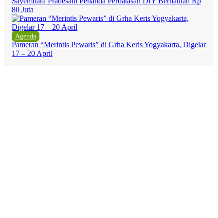
Sayembara Pradesain Penanda Perbatasan DIY Berhadiah Rp
80 Juta
Agenda
Pameran “Merintis Pewaris” di Grha Keris Yogyakarta, Digelar
17 – 20 April