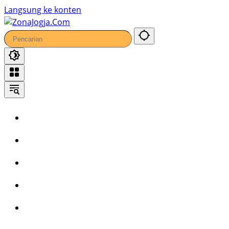
62
Langsung ke konten
Home
Headline
Kronika
Bisnis
Wisata