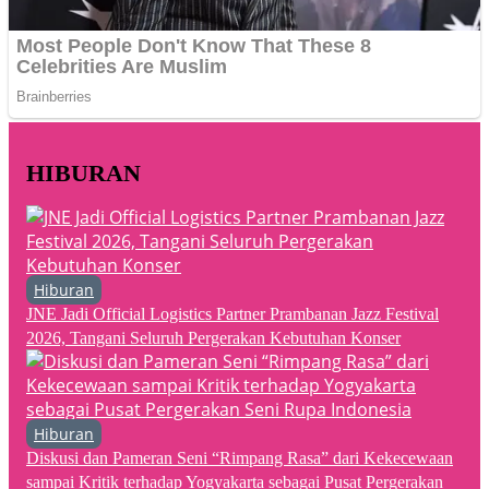
HIBURAN
Hiburan
JNE Jadi Official Logistics Partner Prambanan Jazz Festival
2026, Tangani Seluruh Pergerakan Kebutuhan Konser
Hiburan
Diskusi dan Pameran Seni “Rimpang Rasa” dari Kekecewaan
sampai Kritik terhadap Yogyakarta sebagai Pusat Pergerakan