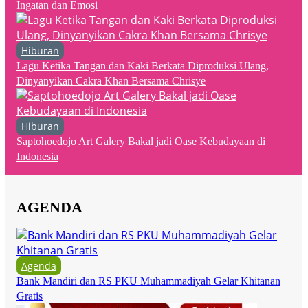
Ingatan dan Emosi
Hiburan
Lagu Ketika Tangan dan Kaki Berkata Diproduksi Ulang,
Dinyanyikan Cakra Khan Bersama Chrisye
Hiburan
Saptohoedojo Art Galery Bakal jadi Oase Kebudayaan di
Indonesia
AGENDA
Agenda
Bank Mandiri dan RS PKU Muhammadiyah Gelar Khitanan
Gratis