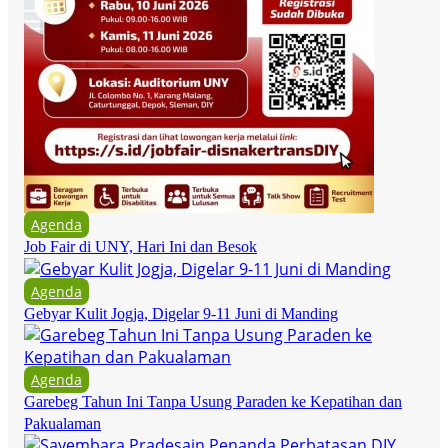
Agenda
Job Fair di UNY, Hari Ini dan Besok
Agenda
Gebyar Kulit Jogja, Digelar 9-11 Juni di Manding
Agenda
Garebeg Tahun Ini Tanpa Usung Paraden ke Kepatihan dan
Pakualaman