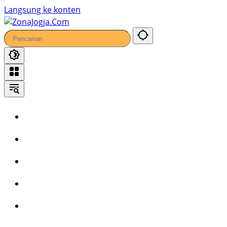
46
Langsung ke konten
Home
Headline
Kronika
Bisnis
Wisata