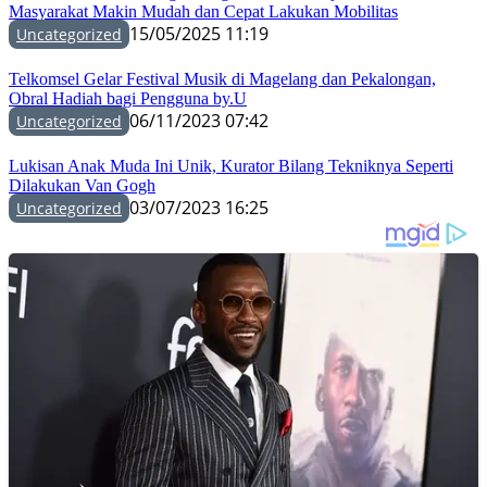
Masyarakat Makin Mudah dan Cepat Lakukan Mobilitas
15/05/2025 11:19
Uncategorized
Telkomsel Gelar Festival Musik di Magelang dan Pekalongan,
Obral Hadiah bagi Pengguna by.U
06/11/2023 07:42
Uncategorized
Lukisan Anak Muda Ini Unik, Kurator Bilang Tekniknya Seperti
Dilakukan Van Gogh
03/07/2023 16:25
Uncategorized