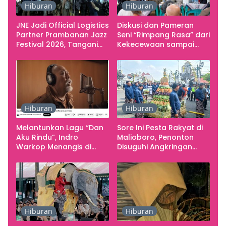
Hiburan
Hiburan
JNE Jadi Official Logistics
Diskusi dan Pameran
Partner Prambanan Jazz
Seni “Rimpang Rasa” dari
Festival 2026, Tangani
Kekecewaan sampai
Seluruh Pergerakan
Kritik terhadap
Kebutuhan Konser
Yogyakarta sebagai
Pusat Pergerakan Seni
Rupa Indonesia
Hiburan
Hiburan
Melantunkan Lagu “Dan
Sore Ini Pesta Rakyat di
Aku Rindu”, Indro
Malioboro, Penonton
Warkop Menangis di
Disuguhi Angkringan
Studio
Gratis
Hiburan
Hiburan