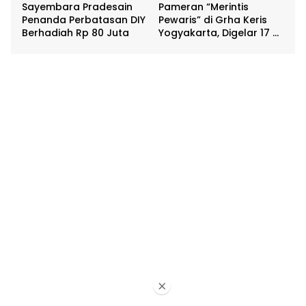
Sayembara Pradesain
Pameran “Merintis
Penanda Perbatasan DIY
Pewaris” di Grha Keris
Berhadiah Rp 80 Juta
Yogyakarta, Digelar 17 –
20 April
×