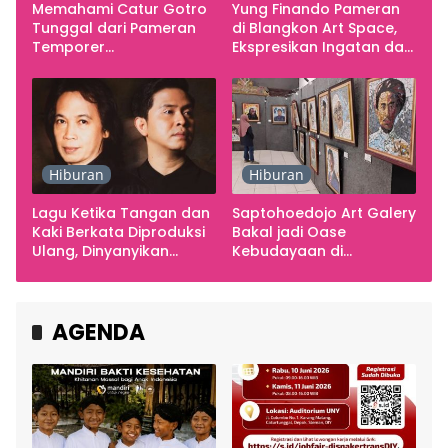
Memahami Catur Gotro
Yung Finando Pameran
Tunggal dari Pameran
di Blangkon Art Space,
Temporer
Ekspresikan Ingatan dan
Smarabawana
Emosi
Hiburan
Hiburan
Lagu Ketika Tangan dan
Saptohoedojo Art Galery
Kaki Berkata Diproduksi
Bakal jadi Oase
Ulang, Dinyanyikan
Kebudayaan di
Cakra Khan Bersama
Indonesia
Chrisye
AGENDA