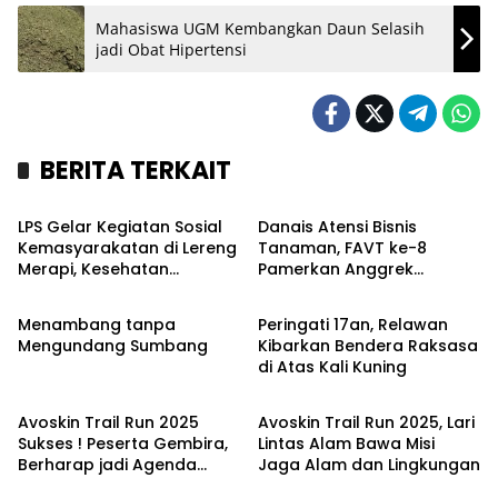
Mahasiswa UGM Kembangkan Daun Selasih
jadi Obat Hipertensi
BERITA TERKAIT
Kronika
Bisnis
LPS Gelar Kegiatan Sosial
Danais Atensi Bisnis
Kemasyarakatan di Lereng
Tanaman, FAVT ke-8
Merapi, Kesehatan
Pamerkan Anggrek
Opini
Kronika
Ratusan Orang Diperiksa
Seharga Rp 60 Juta
Menambang tanpa
Peringati 17an, Relawan
Mengundang Sumbang
Kibarkan Bendera Raksasa
di Atas Kali Kuning
Sport
Sport
Avoskin Trail Run 2025
Avoskin Trail Run 2025, Lari
Sukses ! Peserta Gembira,
Lintas Alam Bawa Misi
Berharap jadi Agenda
Jaga Alam dan Lingkungan
Rutin