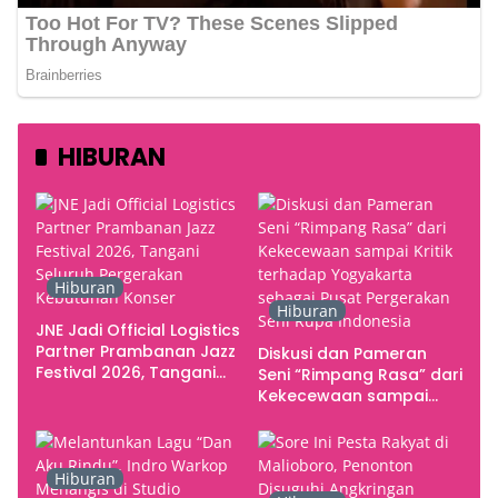
HIBURAN
Hiburan
Hiburan
JNE Jadi Official Logistics
Partner Prambanan Jazz
Diskusi dan Pameran
Festival 2026, Tangani
Seni “Rimpang Rasa” dari
Seluruh Pergerakan
Kekecewaan sampai
Kebutuhan Konser
Kritik terhadap
Yogyakarta sebagai
Pusat Pergerakan Seni
Hiburan
Rupa Indonesia