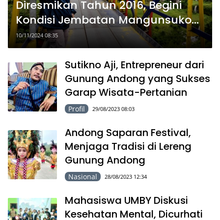
Diresmikan Tahun 2016, Begini
Kondisi Jembatan Mangunsuko
Sekarang
10/11/2024 08:35
Sutikno Aji, Entrepreneur dari
Gunung Andong yang Sukses
Garap Wisata-Pertanian
Profil
29/08/2023 08:03
Andong Saparan Festival,
Menjaga Tradisi di Lereng
Gunung Andong
Nasional
28/08/2023 12:34
Mahasiswa UMBY Diskusi
Kesehatan Mental, Dicurhati