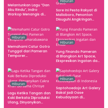
Hiburan
Melantunkan Lagu “Dan
Aku Rindu”, Indro
Sore Ini Pesta Rakyat di
Warkop Menangis di
Malioboro, Penonton
Studio
Disuguhi Angkringan
Gratis
Hiburan
Hiburan
Memahami Catur Gotro
Tunggal dari Pameran
Yung Finando Pameran
Temporer
di Blangkon Art Space,
Smarabawana
Ekspresikan Ingatan dan
Emosi
Hiburan
Hiburan
Saptohoedojo Art Galery
Bakal jadi Oase
Lagu Ketika Tangan dan
Kebudayaan di
Kaki Berkata Diproduksi
Indonesia
Ulang, Dinyanyikan
Cakra Khan Bersama