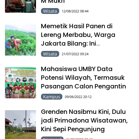
M Mukri
Wisata
12/08/2022 08:44
Memetik Hasil Panen di
Lereng Merbabu, Warga
Jakarta Bilang: Ini
Mengasyikkan
Wisata
21/07/2022 09:24
Mahasiswa UMBY Data
Potensi Wilayah, Termasuk
Pasangan Calon Pengantin
Kampus
09/06/2022 20:12
Grenden Nasibmu Kini, Dulu
jadi Primadona Wisatawan,
Kini Sepi Pengunjung