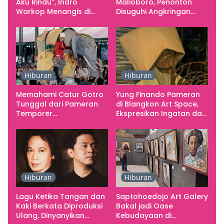
Aku Rindu”, Indro
Malioboro, Penonton
Warkop Menangis di
Disuguhi Angkringan
Studio
Gratis
Hiburan
Hiburan
Memahami Catur Gotro
Yung Finando Pameran
Tunggal dari Pameran
di Blangkon Art Space,
Temporer
Ekspresikan Ingatan dan
Smarabawana
Emosi
Hiburan
Hiburan
Lagu Ketika Tangan dan
Saptohoedojo Art Galery
Kaki Berkata Diproduksi
Bakal jadi Oase
Ulang, Dinyanyikan
Kebudayaan di