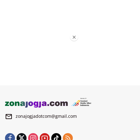
×
zonajogjadotcom@gmail.com