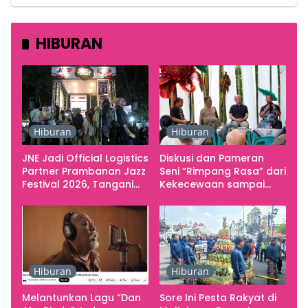
HIBURAN
Hiburan
Hiburan
JNE Jadi Official Logistics
Diskusi dan Pameran
Partner Prambanan Jazz
Seni “Rimpang Rasa” dari
Festival 2026, Tangani
Kekecewaan sampai
Seluruh Pergerakan
Kritik terhadap
Kebutuhan Konser
Yogyakarta sebagai
Pusat Pergerakan Seni
Rupa Indonesia
Hiburan
Hiburan
Melantunkan Lagu “Dan
Sore Ini Pesta Rakyat di