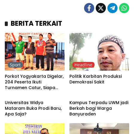
BERITA TERKAIT
Sport
Headline
Porkot Yogyakarta Digelar,
Politik Karbitan Produksi
204 Peserta Ikuti
Demokrasi Sakit
Turnamen Catur, Siapa
Kampus
Sport
Juaranya?
Universitas Widya
Kampus Terpadu UWM jadi
Mataram Buka Prodi Baru,
Berkah bagi Warga
Apa Saja?
Banyuraden