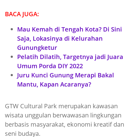
BACA JUGA:
Mau Kemah di Tengah Kota? Di Sini
Saja, Lokasinya di Kelurahan
Gunungketur
Pelatih Dilatih, Targetnya jadi Juara
Umum Porda DIY 2022
Juru Kunci Gunung Merapi Bakal
Mantu, Kapan Acaranya?
GTW Cultural Park merupakan kawasan
wisata unggulan berwawasan lingkungan
berbasis masyarakat, ekonomi kreatif dan
seni budaya.