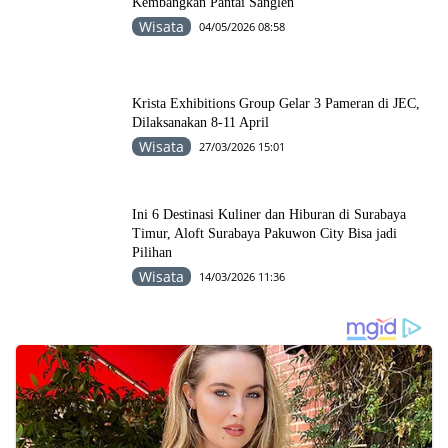
Kembangkan Pantai Sanglen
Wisata
04/05/2026 08:58
Krista Exhibitions Group Gelar 3 Pameran di JEC,
Dilaksanakan 8-11 April
Wisata
27/03/2026 15:01
Ini 6 Destinasi Kuliner dan Hiburan di Surabaya
Timur, Aloft Surabaya Pakuwon City Bisa jadi
Pilihan
Wisata
14/03/2026 11:36