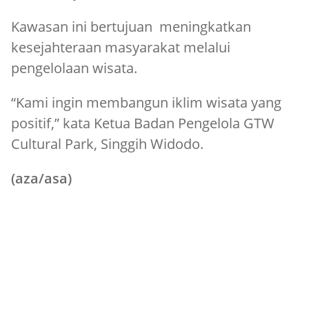
Kawasan ini bertujuan meningkatkan
kesejahteraan masyarakat melalui
pengelolaan wisata.
“Kami ingin membangun iklim wisata yang
positif,” kata Ketua Badan Pengelola GTW
Cultural Park, Singgih Widodo.
(aza/asa)