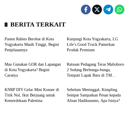
BERITA TERKAIT
Headline
Bisnis
Pasien Rabies Berobat di Kota
Kunjungi Kota Yogyakarta, LG
Yogyakarta Masih Tinggi, Begini
Life’s Good Truck Pamerkan
Penjelasannya
Produk Premium
Sport
Headline
Mau Gunakan GOR dan Lapangan
Ratusan Pedagang Teras Malioboro
di Kota Yogyakarta? Begini
2 Sedang Berbunga-bunga,
Caranya
Tempati Lapak Baru di TM
Kronika
Kronika
Ketandan
KNRP DIY Gelar Mini Konser di
Sebelum Meninggal, Kimpling
Titik Nol, Ikut Berjuang untuk
Sempat Sampaikan Pesan kepada
Kemerdekaan Palestina
Afnan Hadikusumo, Apa Isinya?