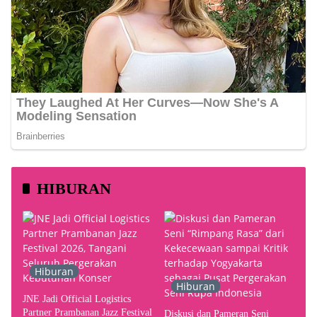
HIBURAN
Hiburan
Hiburan
JNE Jadi Official Logistics
Partner Prambanan Jazz Festival
Diskusi dan Pameran Seni