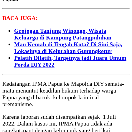
BACA JUGA:
Grojogan Tanjung Winongo, Wisata
Keluarga di Kampung Patangpuluhan
Mau Kemah di Tengah Kota? Di Sini Saja,
Lokasinya di Kelurahan Gunungketur
Pelatih Dilatih, Targetnya jadi Juara Umum
Porda DIY 2022
Kedatangan IPMA Papua ke Mapolda DIY semata-
mata menuntut keadilan hukum terhadap warga
Papua yang dibacok kelompok kriminal
premanisme.
Karena laporan sudah disampaikan sejak 1 Juli
2022. Dalam kasus ini, IPMA Papua tidak ada
sangkut-paut dengan kelompok yang bertikai.