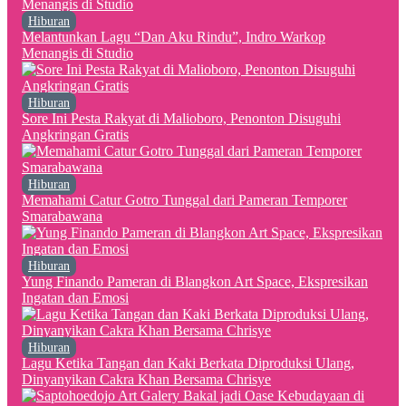
Hiburan
Melantunkan Lagu “Dan Aku Rindu”, Indro Warkop
Menangis di Studio
Hiburan
Sore Ini Pesta Rakyat di Malioboro, Penonton Disuguhi
Angkringan Gratis
Hiburan
Memahami Catur Gotro Tunggal dari Pameran Temporer
Smarabawana
Hiburan
Yung Finando Pameran di Blangkon Art Space, Ekspresikan
Ingatan dan Emosi
Hiburan
Lagu Ketika Tangan dan Kaki Berkata Diproduksi Ulang,
Dinyanyikan Cakra Khan Bersama Chrisye