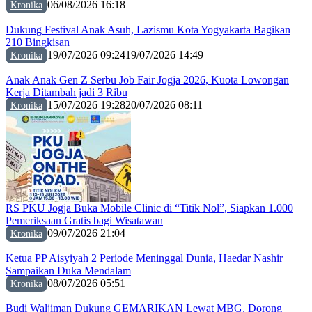
06/08/2026 16:18
Kronika
Dukung Festival Anak Asuh, Lazismu Kota Yogyakarta Bagikan
210 Bingkisan
19/07/2026 09:24
19/07/2026 14:49
Kronika
Anak Anak Gen Z Serbu Job Fair Jogja 2026, Kuota Lowongan
Kerja Ditambah jadi 3 Ribu
15/07/2026 19:28
20/07/2026 08:11
Kronika
RS PKU Jogja Buka Mobile Clinic di “Titik Nol”, Siapkan 1.000
Pemeriksaan Gratis bagi Wisatawan
09/07/2026 21:04
Kronika
Ketua PP Aisyiyah 2 Periode Meninggal Dunia, Haedar Nashir
Sampaikan Duka Mendalam
08/07/2026 05:51
Kronika
Budi Waljiman Dukung GEMARIKAN Lewat MBG, Dorong