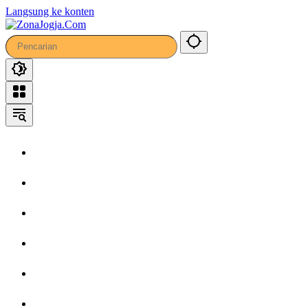
37
Langsung ke konten
Home
Headline
Kronika
Bisnis
Wisata
Hiburan