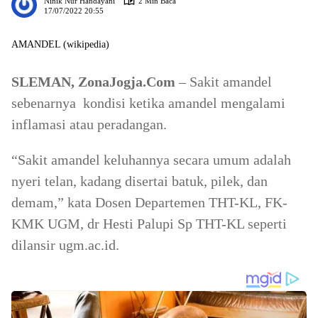
Ninik Nur Handayani
2 Min Baca
17/07/2022 20:55
AMANDEL (wikipedia)
SLEMAN, ZonaJogja.Com
– Sakit amandel
sebenarnya kondisi ketika amandel mengalami
inflamasi atau peradangan.
“Sakit amandel keluhannya secara umum adalah
nyeri telan, kadang disertai batuk, pilek, dan
demam,” kata Dosen Departemen THT-KL, FK-
KMK UGM, dr Hesti Palupi Sp THT-KL seperti
dilansir ugm.ac.id.