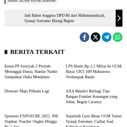
Editor: AZAM SAUKI ADHAM
Jadi Balon Anggota DPD RI dari Muhammadiyah,
Syauqi Soeratno Bilang Begini
BERITA TERKAIT
Kronika
Kampus
Ketua PP Aisyiyah 2 Periode
LPS Bantu Rp 1,2 Miliar ke UGM,
Meninggal Dunia, Haedar Nashir
Bayar UKT 100 Mahasiswa
Sampaikan Duka Mendalam
Terdampak Banjir
Profil
Bisnis
Ditawari Maju Pilkada Lagi
AXA Mandiri Berbagi Tips
Bangun Fondasi Keuangan yang
Sehat, Begini Caranya
Bisnis
Kronika
Sponsori EXPOSURE 2025, JNE
Sejumlah Guru Besar UGM Temui
Siapkan Voucher Ongkir Hingga
Syauqi Soeratno, Curhat Soal
Rp 1 Juta
Kebijakan Kesehatan