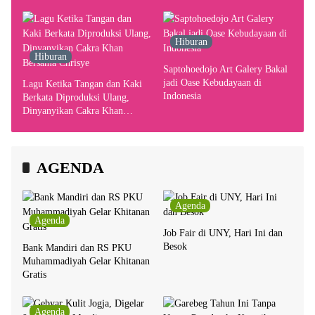
Hiburan
Hiburan
Saptohoedojo Art Galery Bakal
jadi Oase Kebudayaan di
Lagu Ketika Tangan dan Kaki
Indonesia
Berkata Diproduksi Ulang,
Dinyanyikan Cakra Khan
Bersama Chrisye
AGENDA
Agenda
Agenda
Job Fair di UNY, Hari Ini dan
Besok
Bank Mandiri dan RS PKU
Muhammadiyah Gelar Khitanan
Gratis
Agenda