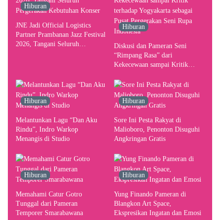
Hiburan
JNE Jadi Official Logistics
Hiburan
Partner Prambanan Jazz Festival
2026, Tangani Seluruh
Diskusi dan Pameran Seni
Pergerakan Kebutuhan Konser
“Rimpang Rasa” dari
Kekecewaan sampai Kritik
terhadap Yogyakarta sebagai
Pusat Pergerakan Seni Rupa
Indonesia
Hiburan
Hiburan
Melantunkan Lagu “Dan Aku
Sore Ini Pesta Rakyat di
Rindu”, Indro Warkop
Malioboro, Penonton Disuguhi
Menangis di Studio
Angkringan Gratis
Hiburan
Hiburan
Memahami Catur Gotro
Yung Finando Pameran di
Tunggal dari Pameran
Blangkon Art Space,
Temporer Smarabawana
Ekspresikan Ingatan dan Emosi