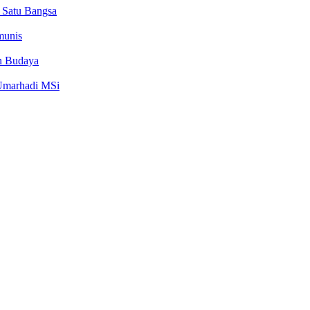
Satu Bangsa
munis
n Budaya
 Umarhadi MSi