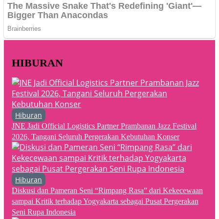
HIBURAN
Hiburan
JNE Jadi Official Logistics Partner Prambanan Jazz Festival
2026, Tangani Seluruh Pergerakan Kebutuhan Konser
Hiburan
Diskusi dan Pameran Seni “Rimpang Rasa” dari Kekecewaan
sampai Kritik terhadap Yogyakarta sebagai Pusat Pergerakan
Seni Rupa Indonesia