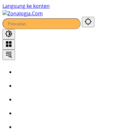
37
Langsung ke konten
Home
Headline
Kronika
Bisnis
Wisata