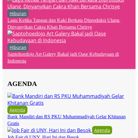
Hiburan
Lagu Ketika Tangan dan Kaki Berkata Diproduksi Ulang,
Dinyanyikan Cakra Khan Bersama Chrisye
Hiburan
Saptohoedojo Art Galery Bakal jadi Oase Kebudayaan di
Indonesia
AGENDA
Agenda
Bank Mandiri dan RS PKU Muhammadiyah Gelar Khitanan
Gratis
Agenda
Job Fair di UNY, Hari Ini dan Besok