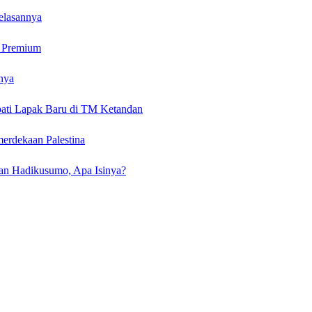
elasannya
k Premium
nya
ati Lapak Baru di TM Ketandan
erdekaan Palestina
an Hadikusumo, Apa Isinya?