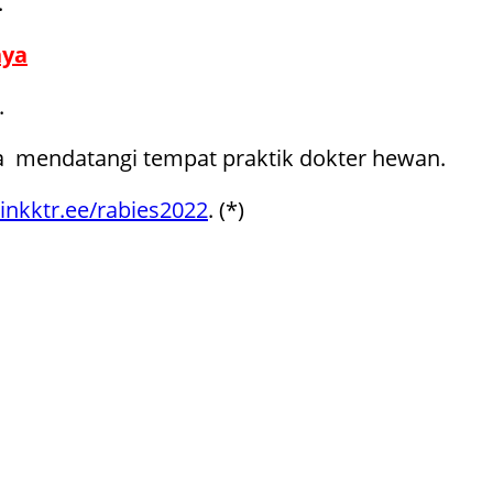
.
nya
.
sa mendatangi tempat praktik dokter hewan.
/linkktr.ee/rabies2022
. (*)