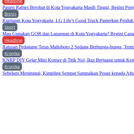
Headline
Pasien Rabies Berobat di Kota Yogyakarta Masih Tinggi, Begini Penj
Bisnis
Kunjungi Kota Yogyakarta, LG Life’s Good Truck Pamerkan Produ
Sport
Mau Gunakan GOR dan Lapangan di Kota Yogyakarta? Begini Cara
Headline
Ratusan Pedagang Teras Malioboro 2 Sedang Berbunga-bunga, Temp
Kronika
KNRP DIY Gelar Mini Konser di Titik Nol, Ikut Berjuang untuk Kem
Kronika
Sebelum Meninggal, Kimpling Sempat Sampaikan Pesan kepada Afn