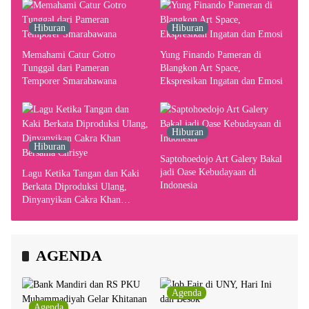
Hiburan
Hiburan
Memahami Catur Gotro
Yung Finando Pameran di
Tunggal dari Pameran
Blangkon Art Space,
Temporer Smarabawana
Ekspresikan Ingatan dan Emosi
Hiburan
Hiburan
Saptohoedojo Art Galery Bakal
jadi Oase Kebudayaan di
Lagu Ketika Tangan dan Kaki
Indonesia
Berkata Diproduksi Ulang,
Dinyanyikan Cakra Khan
Bersama Chrisye
AGENDA
Agenda
Agenda