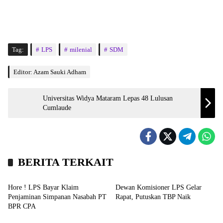
Tag:
LPS
milenial
SDM
Editor: Azam Sauki Adham
Universitas Widya Mataram Lepas 48 Lulusan
Cumlaude
BERITA TERKAIT
Nasional
Nasional
Hore ! LPS Bayar Klaim
Dewan Komisioner LPS Gelar
Penjaminan Simpanan Nasabah PT
Rapat, Putuskan TBP Naik
BPR CPA
Nasional
Kampus