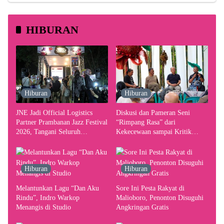
HIBURAN
Hiburan
Hiburan
JNE Jadi Official Logistics
Diskusi dan Pameran Seni
Partner Prambanan Jazz Festival
“Rimpang Rasa” dari
2026, Tangani Seluruh
Kekecewaan sampai Kritik
Pergerakan Kebutuhan Konser
terhadap Yogyakarta sebagai
Pusat Pergerakan Seni Rupa
Indonesia
Hiburan
Hiburan
Melantunkan Lagu “Dan Aku
Sore Ini Pesta Rakyat di
Rindu”, Indro Warkop
Malioboro, Penonton Disuguhi
Menangis di Studio
Angkringan Gratis