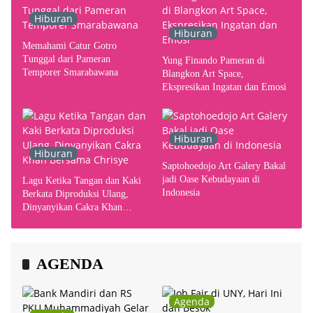
Hiburan
Hiburan
Memahami Catur Gotro
Tunggal dari Pameran
Yung Finando Pameran di
Temporer Smarabawana
Blangkon Art Space,
Ekspresikan Ingatan dan Emosi
Hiburan
Hiburan
Saptohoedojo Art Galery Bakal
jadi Oase Kebudayaan di
Lagu Ketika Tangan dan Kaki
Indonesia
Berkata Diproduksi Ulang,
Dinyanyikan Cakra Khan
Bersama Chrisye
AGENDA
Agenda