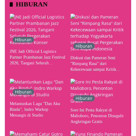
HIBURAN
Hiburan
Hiburan
JNE Jadi Official Logistics
Partner Prambanan Jazz Festival
Diskusi dan Pameran Seni
2026, Tangani Seluruh
“Rimpang Rasa” dari
Pergerakan Kebutuhan Konser
Kekecewaan sampai Kritik
terhadap Yogyakarta sebagai
Pusat Pergerakan Seni Rupa
Indonesia
Hiburan
Hiburan
Melantunkan Lagu “Dan Aku
Rindu”, Indro Warkop
Sore Ini Pesta Rakyat di
Menangis di Studio
Malioboro, Penonton Disuguhi
Angkringan Gratis