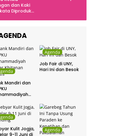
di Indonesia
gan dan Kaki
kata Diproduksi
ng, Dinyanyikan
kra Khan
sama Chrisye
AGENDA
Agenda
Job Fair di UNY,
Hari Ini dan Besok
Agenda
k Mandiri dan
PKU
hammadiyah
ar Khitanan
tis
Agenda
yar Kulit Jogja,
Agenda
elar 9-11 Juni di