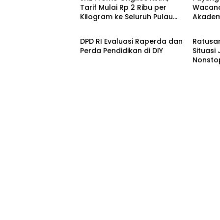
Tarif Mulai Rp 2 Ribu per
Wacana
Kilogram ke Seluruh Pulau
Akadem
Headline
Kroni
Jawa
DPD RI Evaluasi Raperda dan
Ratusan
Perda Pendidikan di DIY
Situasi
Nonstop
Makin 