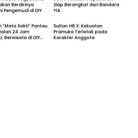
kan Berdirinya
Siap Berangkat dari Bandara
i Pengemudi di DIY
YIA
ka
Kronika
 “Mata Sakti” Pantau
Sultan HB X: Kekuatan
 Jalan 24 Jam
Pramuka Terletak pada
, Berwisata di DIY
Karakter Anggota
Menyenangkan