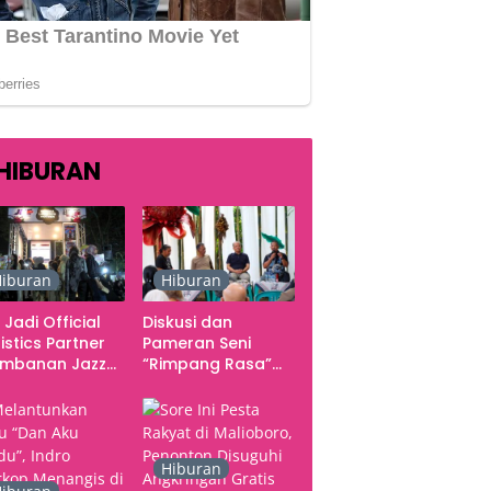
HIBURAN
iburan
Hiburan
 Jadi Official
Diskusi dan
istics Partner
Pameran Seni
ambanan Jazz
“Rimpang Rasa”
tival 2026,
dari Kekecewaan
gani Seluruh
sampai Kritik
rgerakan
terhadap
butuhan Konser
Yogyakarta
sebagai Pusat
Hiburan
Pergerakan Seni