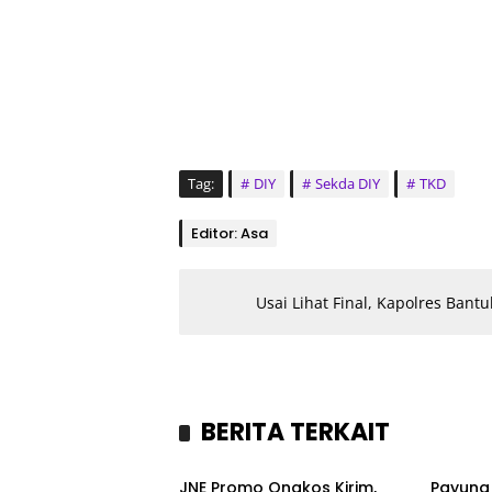
Tag:
DIY
Sekda DIY
TKD
Editor: Asa
Usai Lihat Final, Kapolres Bant
BERITA TERKAIT
Bisnis
Headl
JNE Promo Ongkos Kirim,
Payung