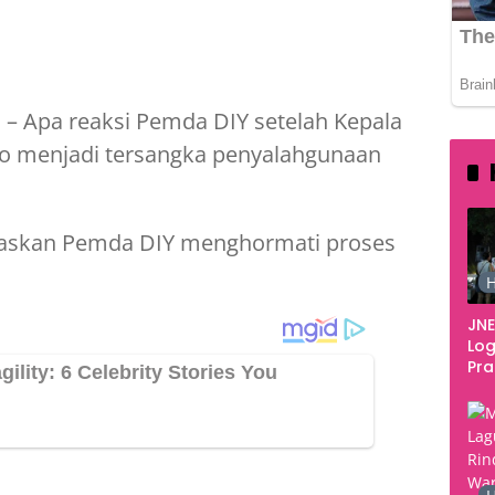
541
m
– Apa reaksi Pemda DIY setelah Kepala
tno menjadi tersangka penyalahgunaan
askan Pemda DIY menghormati proses
H
JNE
Log
Pr
Fes
Tan
Pe
Ke