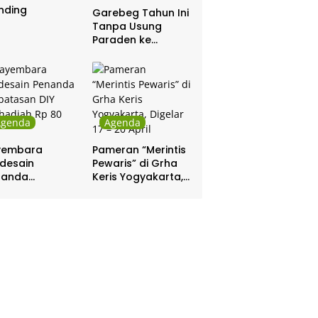
nding
Garebeg Tahun Ini
Tanpa Usung
Paraden ke
Kepatihan dan
Pakualaman
Agenda
Agenda
yembara
Pameran “Merintis
desain
Pewaris” di Grha
nanda
Keris Yogyakarta,
batasan DIY
Digelar 17 – 20
hadiah Rp 80
April
a