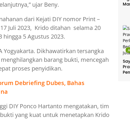
anjutnya,” ujar Beny.
Ma
nahanan dari Kejati DIY nomor Print –
17 Juli 2023, Krido ditahan selama 20
23 hingga 5 Agustus 2023.
I A Yogyakarta. Dikhawatirkan tersangka
 menghilangkan barang bukti, mencegah
Sa
Pra
epat proses penyidikan.
Pe
Per
orum Debriefing Dubes, Bahas
Ber
Jut
ina
nggi DIY Ponco Hartanto mengatakan, tim
bukti yang kuat untuk menetapkan Krido