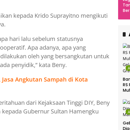
Tan
Ber
kan kepada Krido Suprayitno mengikuti
Ula
Ca
a.
Ber
pa hari lalu sebelum statusnya
kooperatif. Apa adanya, apa yang
 dilakukan oleh yang bersangkutan untuk
ada penyidik,” kata Beny.
, Jasa Angkutan Sampah di Kota
Ban
RS 
Mu
Gel
Gra
itahuan dari Kejaksaan Tinggi DIY, Beny
n kepada Gubernur Sultan Hamengku
Geb
Dig