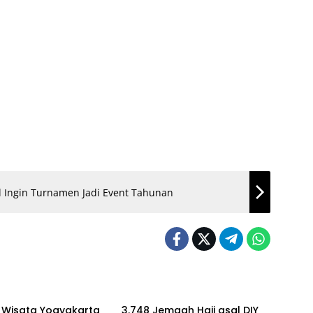
ul Ingin Turnamen Jadi Event Tahunan
ine
Kronika
 Wisata Yogyakarta
3.748 Jemaah Haji asal DIY