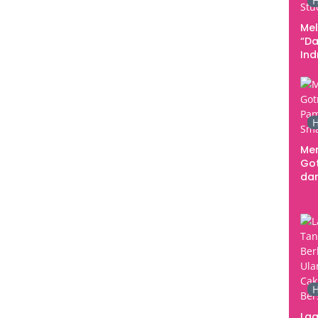
H
Me
“Da
In
Men
H
Me
Go
dar
Te
Sm
H
Lag