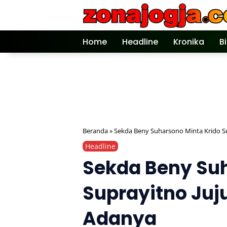
Langsung
ke
konten
Home
Headline
Kronika
B
Beranda
»
Sekda Beny Suharsono Minta Krido S
Headline
Sekda Beny Suh
Suprayitno Juj
Adanya