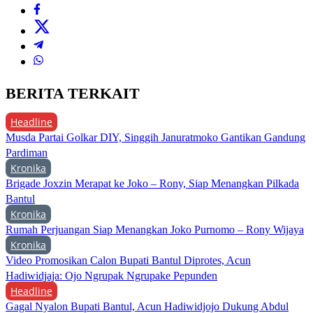
BERITA TERKAIT
Headline
Musda Partai Golkar DIY, Singgih Januratmoko Gantikan Gandung
Pardiman
Kronika
Brigade Joxzin Merapat ke Joko – Rony, Siap Menangkan Pilkada
Bantul
Kronika
Rumah Perjuangan Siap Menangkan Joko Purnomo – Rony Wijaya
Kronika
Video Promosikan Calon Bupati Bantul Diprotes, Acun
Hadiwidjaja: Ojo Ngrupak Ngrupake Pepunden
Headline
Gagal Nyalon Bupati Bantul, Acun Hadiwidjojo Dukung Abdul