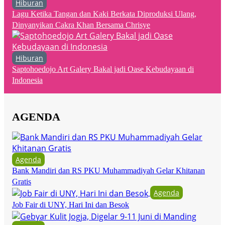
Hiburan
Lagu Ketika Tangan dan Kaki Berkata Diproduksi Ulang,
Dinyanyikan Cakra Khan Bersama Chrisye
Hiburan
Saptohoedojo Art Galery Bakal jadi Oase Kebudayaan di
Indonesia
AGENDA
Agenda
Bank Mandiri dan RS PKU Muhammadiyah Gelar Khitanan
Gratis
Agenda
Job Fair di UNY, Hari Ini dan Besok