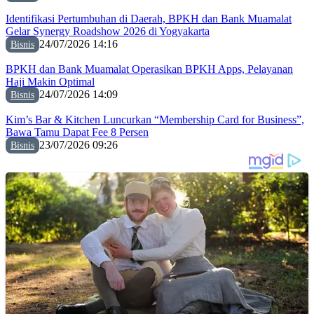
Identifikasi Pertumbuhan di Daerah, BPKH dan Bank Muamalat
Gelar Synergy Roadshow 2026 di Yogyakarta
24/07/2026 14:16
Bisnis
BPKH dan Bank Muamalat Operasikan BPKH Apps, Pelayanan
Haji Makin Optimal
24/07/2026 14:09
Bisnis
Kim’s Bar & Kitchen Luncurkan “Membership Card for Business”,
Bawa Tamu Dapat Fee 8 Persen
23/07/2026 09:26
Bisnis