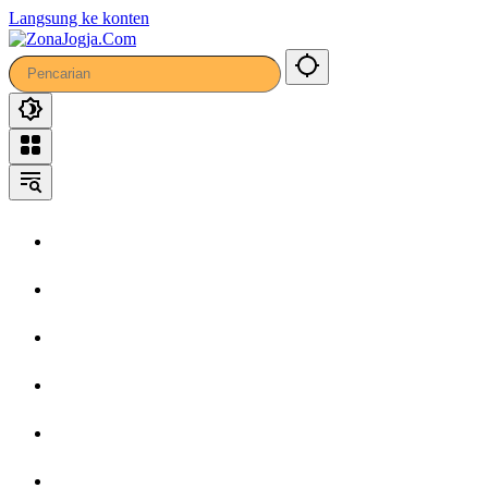
24
Langsung ke konten
Home
Headline
Kronika
Bisnis
Wisata
Hiburan