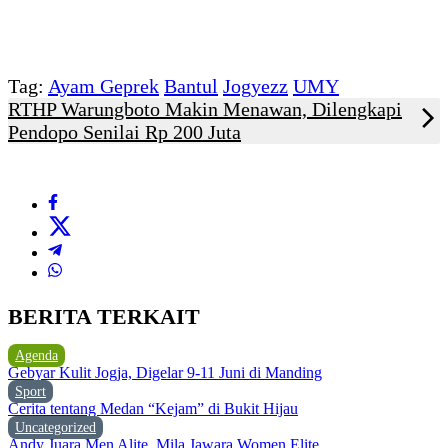
Tag:
Ayam Geprek
Bantul
Jogyezz
UMY
RTHP Warungboto Makin Menawan, Dilengkapi
Pendopo Senilai Rp 200 Juta
BERITA TERKAIT
Agenda
Gebyar Kulit Jogja, Digelar 9-11 Juni di Manding
Sport
Cerita tentang Medan “Kejam” di Bukit Hijau
Uncategorized
Andy Juara Men Alite, Mila Jawara Women Elite