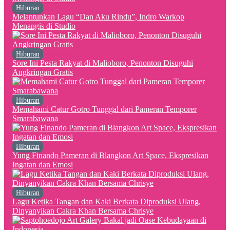
Hiburan
Melantunkan Lagu “Dan Aku Rindu”, Indro Warkop
Menangis di Studio
Hiburan
Sore Ini Pesta Rakyat di Malioboro, Penonton Disuguhi
Angkringan Gratis
Hiburan
Memahami Catur Gotro Tunggal dari Pameran Temporer
Smarabawana
Hiburan
Yung Finando Pameran di Blangkon Art Space, Ekspresikan
Ingatan dan Emosi
Hiburan
Lagu Ketika Tangan dan Kaki Berkata Diproduksi Ulang,
Dinyanyikan Cakra Khan Bersama Chrisye