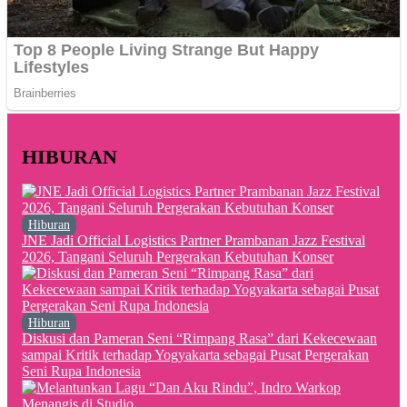
HIBURAN
Hiburan
JNE Jadi Official Logistics Partner Prambanan Jazz Festival
2026, Tangani Seluruh Pergerakan Kebutuhan Konser
Hiburan
Diskusi dan Pameran Seni “Rimpang Rasa” dari Kekecewaan
sampai Kritik terhadap Yogyakarta sebagai Pusat Pergerakan
Seni Rupa Indonesia