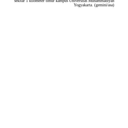
sekitar 1 kilometer timur kampus Universitas Muhammadiyah
Yogyakarta. (gemini/asa)