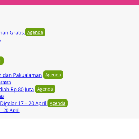
Agenda
s
a
Agenda
laman
Agenda
uta
Agenda
– 20 April