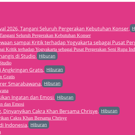
H
6, Tangani Seluruh Pergerakan Kebutuhan Konser
 Kritik terhadap Yogyakarta sebagai Pusat Pergerakan Seni Rupa Ind
Hiburan
Studio
Hiburan
n Gratis
Hiburan
wana
Hiburan
an dan Emosi
Hiburan
yikan Cakra Khan Bersama Chrisye
Hiburan
a