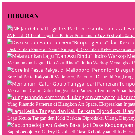
HIBURAN
JNE Jadi Official Logistics Partner Prambanan Jazz Festival 202
Diskusi dan Pameran Seni “Rimpang Rasa” dari Kekecewaan sampai
Melantunkan Lagu “Dan Aku Rindu”, Indro Warkop Menangis di 
Sore Ini Pesta Rakyat di Malioboro, Penonton Disuguhi Angkringa
Memahami Catur Gotro Tunggal dari Pameran Temporer Smaraba
Yung Finando Pameran di Blangkon Art Space, Ekspresikan Ingat
Lagu Ketika Tangan dan Kaki Berkata Diproduksi Ulang, Dinyan
Saptohoedojo Art Galery Bakal jadi Oase Kebudayaan di Indonesi