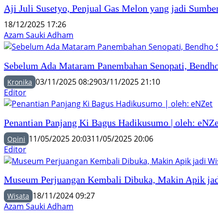
Aji Juli Susetyo, Penjual Gas Melon yang jadi Sumb
18/12/2025 17:26
Azam Sauki Adham
Sebelum Ada Mataram Panembahan Senopati, Bendho
03/11/2025 08:29
03/11/2025 21:10
Kronika
Editor
Penantian Panjang Ki Bagus Hadikusumo | oleh: eNZe
11/05/2025 20:03
11/05/2025 20:06
Opini
Editor
Museum Perjuangan Kembali Dibuka, Makin Apik ja
18/11/2024 09:27
Wisata
Azam Sauki Adham