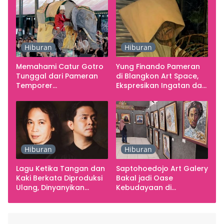
Hiburan
Hiburan
Memahami Catur Gotro
Yung Finando Pameran
Tunggal dari Pameran
di Blangkon Art Space,
Temporer
Ekspresikan Ingatan dan
Smarabawana
Emosi
Hiburan
Hiburan
Lagu Ketika Tangan dan
Saptohoedojo Art Galery
Kaki Berkata Diproduksi
Bakal jadi Oase
Ulang, Dinyanyikan
Kebudayaan di
Cakra Khan Bersama
Indonesia
Chrisye