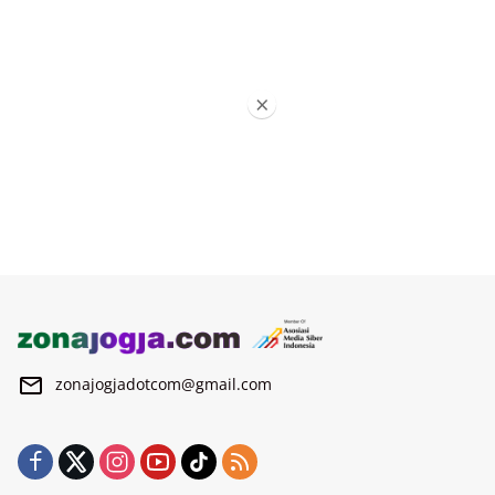
×
zonajogjadotcom@gmail.com