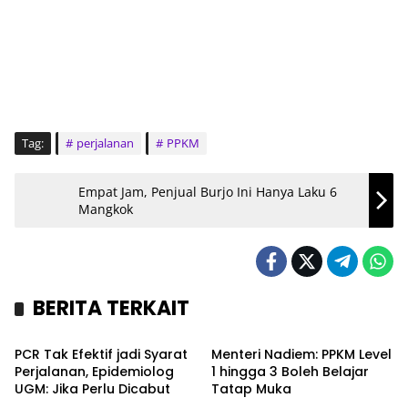
Tag:
perjalanan
PPKM
Empat Jam, Penjual Burjo Ini Hanya Laku 6
Mangkok
BERITA TERKAIT
Headline
Kampus
PCR Tak Efektif jadi Syarat
Menteri Nadiem: PPKM Level
Perjalanan, Epidemiolog
1 hingga 3 Boleh Belajar
UGM: Jika Perlu Dicabut
Tatap Muka
Headline
Kronika