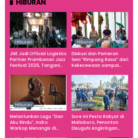
HIBURAN
Hiburan
Hiburan
JNE Jadi Official Logistics
Diskusi dan Pameran
Partner Prambanan Jazz
Seni “Rimpang Rasa” dari
Festival 2026, Tangani
Kekecewaan sampai
Seluruh Pergerakan
Kritik terhadap
Kebutuhan Konser
Yogyakarta sebagai
Pusat Pergerakan Seni
Rupa Indonesia
Hiburan
Hiburan
Melantunkan Lagu “Dan
Sore Ini Pesta Rakyat di
Aku Rindu”, Indro
Malioboro, Penonton
Warkop Menangis di
Disuguhi Angkringan
Studio
Gratis