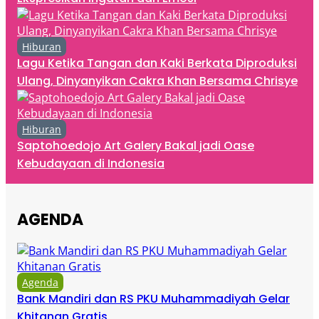
Hiburan
Lagu Ketika Tangan dan Kaki Berkata Diproduksi
Ulang, Dinyanyikan Cakra Khan Bersama Chrisye
Hiburan
Saptohoedojo Art Galery Bakal jadi Oase
Kebudayaan di Indonesia
AGENDA
Agenda
Bank Mandiri dan RS PKU Muhammadiyah Gelar
Khitanan Gratis