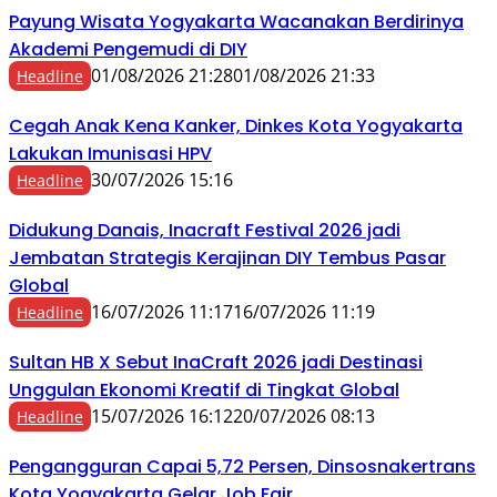
Payung Wisata Yogyakarta Wacanakan Berdirinya
Akademi Pengemudi di DIY
01/08/2026 21:28
01/08/2026 21:33
Headline
Cegah Anak Kena Kanker, Dinkes Kota Yogyakarta
Lakukan Imunisasi HPV
30/07/2026 15:16
Headline
Didukung Danais, Inacraft Festival 2026 jadi
Jembatan Strategis Kerajinan DIY Tembus Pasar
Global
16/07/2026 11:17
16/07/2026 11:19
Headline
Sultan HB X Sebut InaCraft 2026 jadi Destinasi
Unggulan Ekonomi Kreatif di Tingkat Global
15/07/2026 16:12
20/07/2026 08:13
Headline
Pengangguran Capai 5,72 Persen, Dinsosnakertrans
Kota Yogyakarta Gelar Job Fair