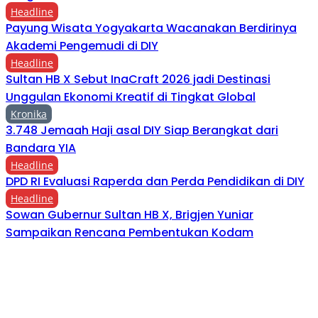
Headline
Payung Wisata Yogyakarta Wacanakan Berdirinya
Akademi Pengemudi di DIY
Headline
Sultan HB X Sebut InaCraft 2026 jadi Destinasi
Unggulan Ekonomi Kreatif di Tingkat Global
Kronika
3.748 Jemaah Haji asal DIY Siap Berangkat dari
Bandara YIA
Headline
DPD RI Evaluasi Raperda dan Perda Pendidikan di DIY
Headline
Sowan Gubernur Sultan HB X, Brigjen Yuniar
Sampaikan Rencana Pembentukan Kodam