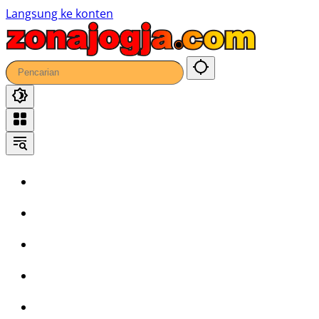
40
Langsung ke konten
Home
Headline
Kronika
Bisnis
Wisata