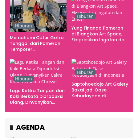
Hiburan
Hiburan
Yung Finando Pameran
di Blangkon Art Space,
Memahami Catur Gotro
Ekspresikan Ingatan dan
Tunggal dari Pameran
Emosi
Temporer
Smarabawana
Hiburan
Hiburan
Saptohoedojo Art Galery
Bakal jadi Oase
Lagu Ketika Tangan dan
Kebudayaan di
Kaki Berkata Diproduksi
Indonesia
Ulang, Dinyanyikan
Cakra Khan Bersama
Chrisye
AGENDA