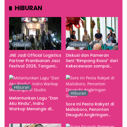
HIBURAN
Hiburan
Hiburan
JNE Jadi Official Logistics
Diskusi dan Pameran
Partner Prambanan Jazz
Seni “Rimpang Rasa” dari
Festival 2026, Tangani
Kekecewaan sampai
Seluruh Pergerakan
Kritik terhadap
Kebutuhan Konser
Yogyakarta sebagai
Pusat Pergerakan Seni
Hiburan
Rupa Indonesia
Hiburan
Melantunkan Lagu “Dan
Aku Rindu”, Indro
Sore Ini Pesta Rakyat di
Warkop Menangis di
Malioboro, Penonton
Studio
Disuguhi Angkringan
Gratis