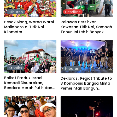
Hiburan
Headline
Besok Siang, Warna Warni
Relawan Bersihkan
Malioboro di Titik Nol
Kawasan Titik Nol, Sampah
Kilometer
Tahun Ini Lebih Banyak
Kronika
Hiburan
Boikot Produk Israel
Deklarasi, Pegiat Tribute to
Kembali Disuarakan,
3 Komponis Bangsa Minta
Bendera Merah Putih dan
Pemerintah Bangun
Palestina Penuhi Kawasan
Museum Musik
Titik Nol
Kebangsaan