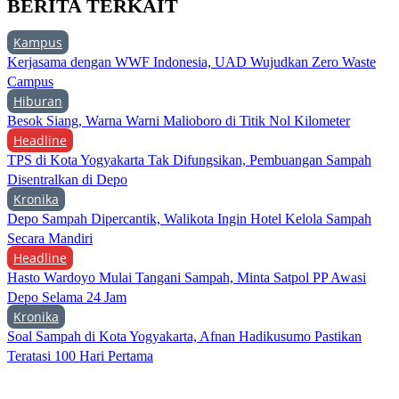
BERITA TERKAIT
Kampus
Kerjasama dengan WWF Indonesia, UAD Wujudkan Zero Waste
Campus
Hiburan
Besok Siang, Warna Warni Malioboro di Titik Nol Kilometer
Headline
TPS di Kota Yogyakarta Tak Difungsikan, Pembuangan Sampah
Disentralkan di Depo
Kronika
Depo Sampah Dipercantik, Walikota Ingin Hotel Kelola Sampah
Secara Mandiri
Headline
Hasto Wardoyo Mulai Tangani Sampah, Minta Satpol PP Awasi
Depo Selama 24 Jam
Kronika
Soal Sampah di Kota Yogyakarta, Afnan Hadikusumo Pastikan
Teratasi 100 Hari Pertama