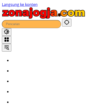
53
Langsung ke konten
Home
Headline
Kronika
Bisnis
Wisata