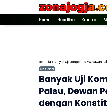
Langsung
ke
konten
Home
Headline
Kronika
B
Beranda
»
Banyak Uji Kompetensi Wartawan Pal
Nasional
Banyak Uji Ko
Palsu, Dewan P
dengan Konsti