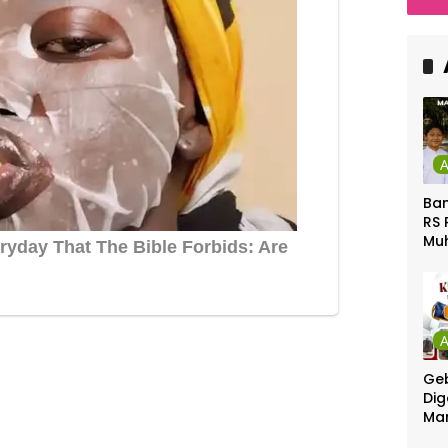
Ula
Ca
Ber
Ban
RS 
Mu
Gel
Gra
Geb
Dig
Ma