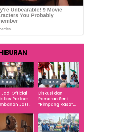
HIBURAN
iburan
Hiburan
 Jadi Official
Diskusi dan
istics Partner
Pameran Seni
ambanan Jazz
“Rimpang Rasa”
tival 2026,
dari Kekecewaan
gani Seluruh
sampai Kritik
rgerakan
terhadap
butuhan Konser
Yogyakarta