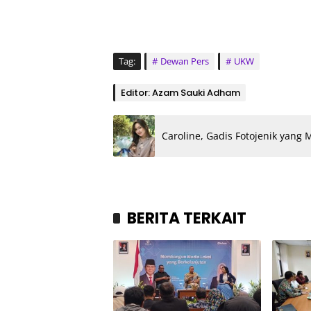
Tag:
Dewan Pers
UKW
Editor: Azam Sauki Adham
Caroline, Gadis Fotojenik yang M
BERITA TERKAIT