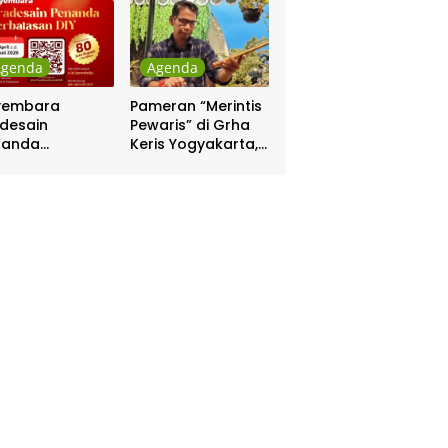
Pakualaman
Agenda
Agenda
yembara
Pameran “Merintis
desain
Pewaris” di Grha
nanda
Keris Yogyakarta,
batasan DIY
Digelar 17 – 20
hadiah Rp 80
April
a