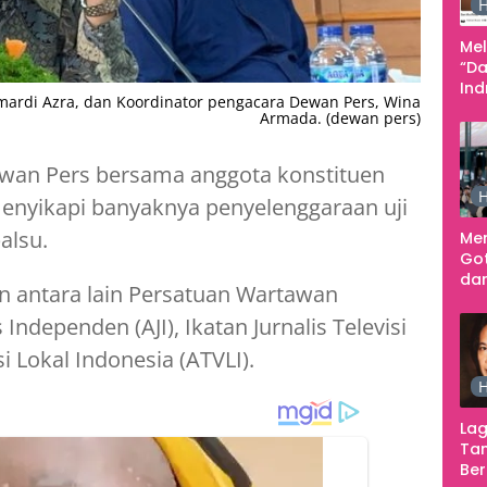
H
Me
“Da
In
mardi Azra, dan Koordinator pengacara Dewan Pers, Wina
Men
Armada. (dewan pers)
wan Pers bersama anggota konstituen
H
enyikapi banyaknya penyelenggaraan uji
alsu.
Me
Go
dar
an antara lain Persatuan Wartawan
Te
Sm
s Independen (AJI), Ikatan Jurnalis Televisi
isi Lokal Indonesia (ATVLI).
H
Lag
Tan
Ber