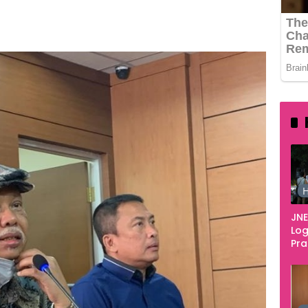
365
H
JNE
Log
Pr
Fes
Tan
Pe
Ke