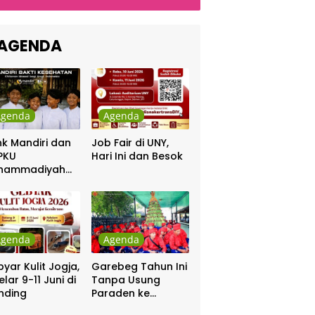
ng, Dinyanyikan
di Indonesia
kra Khan
sama Chrisye
AGENDA
Agenda
Agenda
k Mandiri dan
Job Fair di UNY,
PKU
Hari Ini dan Besok
hammadiyah
ar Khitanan
tis
Agenda
Agenda
yar Kulit Jogja,
Garebeg Tahun Ini
elar 9-11 Juni di
Tanpa Usung
nding
Paraden ke
Kepatihan dan