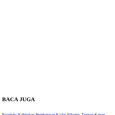
BACA JUGA
Paradoks Kebijakan Pembatasan Kadar Nikotin: Tangan Kanan