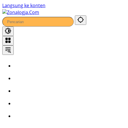
103
Langsung ke konten
Home
Headline
Kronika
Bisnis
Wisata