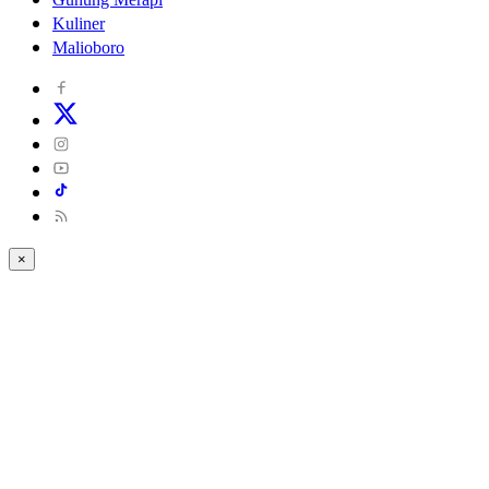
Kuliner
Malioboro
×