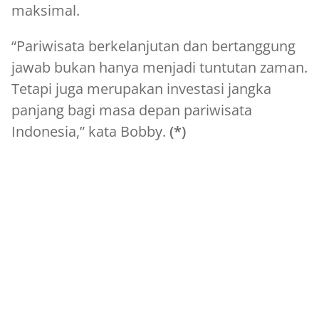
maksimal.
“Pariwisata berkelanjutan dan bertanggung
jawab bukan hanya menjadi tuntutan zaman.
Tetapi juga merupakan investasi jangka
panjang bagi masa depan pariwisata
Indonesia,” kata Bobby.
(*)