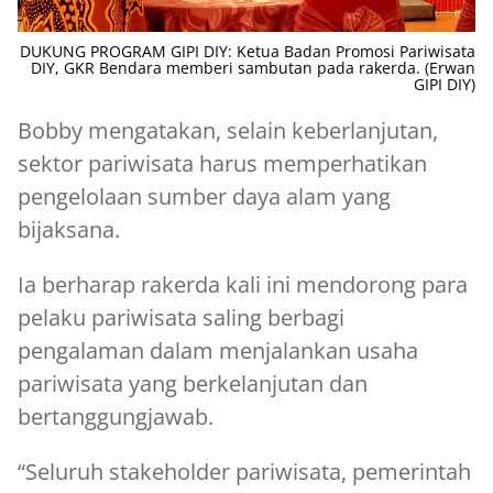
DUKUNG PROGRAM GIPI DIY: Ketua Badan Promosi Pariwisata
DIY, GKR Bendara memberi sambutan pada rakerda. (Erwan
GIPI DIY)
Bobby mengatakan, selain keberlanjutan,
sektor pariwisata harus memperhatikan
pengelolaan sumber daya alam yang
bijaksana.
Ia berharap rakerda kali ini mendorong para
pelaku pariwisata saling berbagi
pengalaman dalam menjalankan usaha
pariwisata yang berkelanjutan dan
bertanggungjawab.
“Seluruh stakeholder pariwisata, pemerintah