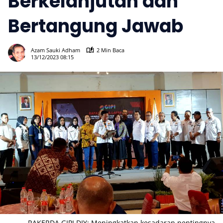
Berkelanjutan dan
Bertangung Jawab
579
Azam Sauki Adham
2 Min Baca
13/12/2023 08:15
RAKERDA GIPI DIY: Meningkatkan kesadaran pentingnya