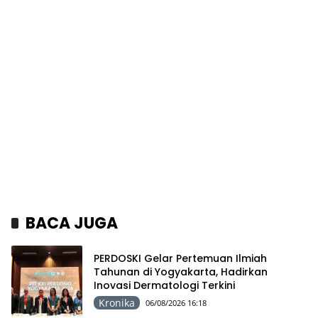
BACA JUGA
PERDOSKI Gelar Pertemuan Ilmiah
Tahunan di Yogyakarta, Hadirkan
Inovasi Dermatologi Terkini
Kronika
06/08/2026 16:18