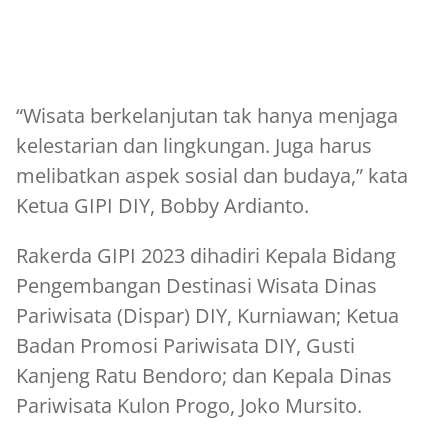
“Wisata berkelanjutan tak hanya menjaga
kelestarian dan lingkungan. Juga harus
melibatkan aspek sosial dan budaya,” kata
Ketua GIPI DIY, Bobby Ardianto.
Rakerda GIPI 2023 dihadiri Kepala Bidang
Pengembangan Destinasi Wisata Dinas
Pariwisata (Dispar) DIY, Kurniawan; Ketua
Badan Promosi Pariwisata DIY, Gusti
Kanjeng Ratu Bendoro; dan Kepala Dinas
Pariwisata Kulon Progo, Joko Mursito.