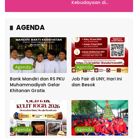
Kebudayaan di
Chrisye
Indonesia
AGENDA
Agenda
Agenda
Bank Mandiri dan RS PKU
Job Fair di UNY, Hari Ini
Muhammadiyah Gelar
dan Besok
Khitanan Gratis
Agenda
Agenda