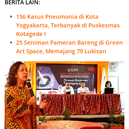
BERITA LAIN:
156 Kasus Pneumonia di Kota
Yogyakarta, Terbanyak di Puskesmas
Kotagede I
25 Seniman Pameran Bareng di Green
Art Space, Memajang 79 Lukisan