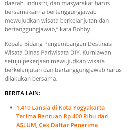
daerah, industri, dan masyarakat harus
bersama-sama bertanggungjawab
mewujudkan wisata berkelanjutan dan
bertanggungjawab,” kata Bobby.
Kepala Bidang Pengembangan Destinasi
Wisata Dinas Pariwisata DIY, Kurniawan
setuju pekerjaan mewujudkan wisata
berkelanjutan dan bertanggungjawab harus
dilakukan bersama.
BERITA LAIN:
1.410 Lansia di Kota Yogyakarta
Terima Bantuan Rp 400 Ribu dari
ASLUM, Cek Daftar Penerima