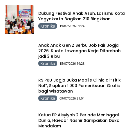
Dukung Festival Anak Asuh, Lazismu Kota
Yogyakarta Bagikan 210 Bingkisan
Kronika
19/07/2026 09:24
Anak Anak Gen Z Serbu Job Fair Jogja
2026, Kuota Lowongan Kerja Ditambah
jadi 3 Ribu
Kronika
15/07/2026 19:28
RS PKU Jogja Buka Mobile Clinic di “Titik
Nol”, Siapkan 1.000 Pemeriksaan Gratis
bagi Wisatawan
Kronika
09/07/2026 21:04
Ketua PP Aisyiyah 2 Periode Meninggal
Dunia, Haedar Nashir Sampaikan Duka
Mendalam