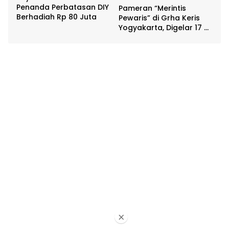
Penanda Perbatasan DIY
Pameran “Merintis
Berhadiah Rp 80 Juta
Pewaris” di Grha Keris
Yogyakarta, Digelar 17 –
20 April
×