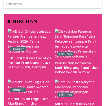
HIBURAN
Hiburan
Hiburan
JNE Jadi Official Logistics
Partner Prambanan Jazz
Diskusi dan Pameran
Festival 2026, Tangani
Seni “Rimpang Rasa” dari
Seluruh Pergerakan
Kekecewaan sampai
Kebutuhan Konser
Kritik terhadap
Yogyakarta sebagai
Pusat Pergerakan Seni
Hiburan
Rupa Indonesia
Hiburan
Melantunkan Lagu “Dan
Aku Rindu”, Indro
Sore Ini Pesta Rakyat di