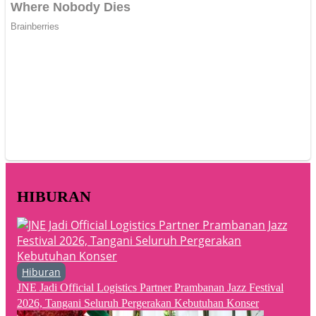
HIBURAN
Hiburan
JNE Jadi Official Logistics Partner Prambanan Jazz Festival
2026, Tangani Seluruh Pergerakan Kebutuhan Konser