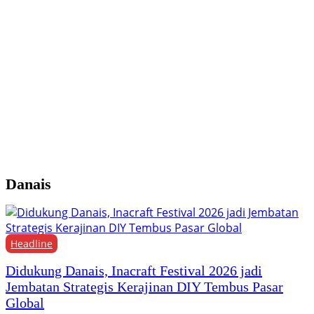
B
U
j
P
Danais
Headline
Didukung Danais, Inacraft Festival 2026 jadi
Jembatan Strategis Kerajinan DIY Tembus Pasar
Global