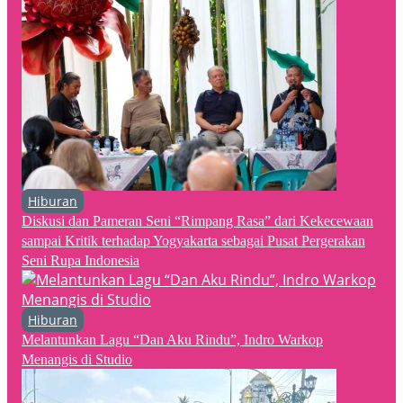
Hiburan
Diskusi dan Pameran Seni “Rimpang Rasa” dari Kekecewaan
sampai Kritik terhadap Yogyakarta sebagai Pusat Pergerakan
Seni Rupa Indonesia
Hiburan
Melantunkan Lagu “Dan Aku Rindu”, Indro Warkop
Menangis di Studio