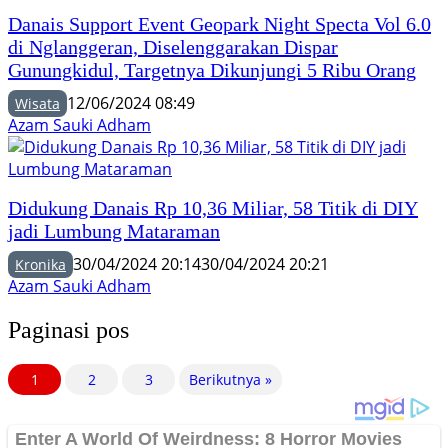
Danais Support Event Geopark Night Specta Vol 6.0
di Nglanggeran, Diselenggarakan Dispar
Gunungkidul, Targetnya Dikunjungi 5 Ribu Orang
12/06/2024 08:49
Wisata
Azam Sauki Adham
Didukung Danais Rp 10,36 Miliar, 58 Titik di DIY
jadi Lumbung Mataraman
30/04/2024 20:14
30/04/2024 20:21
Kronika
Azam Sauki Adham
Paginasi pos
1
2
3
Berikutnya »