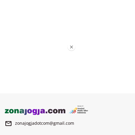
×
zonajogjadotcom@gmail.com