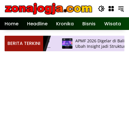
Langsung
ke
konten
Home
Headline
Kronika
Bisnis
Wisata
 Pertemuan Ilmiah
APMF 2026 Digelar di Bali, Agenda
BERITA TERKINI
yakarta, Hadirkan
Ubah Insight jadi Struktur
logi Terkini
Pengambilan Keputusan