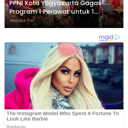
PPNI Kota Yogyakarta Gagas
Program 1 Perawat untuk 1
Kampung, Singgih Raharjo: Ide
18/03/2024 17:22
Bagus