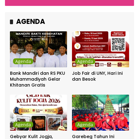
Cakra Khan Bersama
Indonesia
Chrisye
AGENDA
Agenda
Agenda
Bank Mandiri dan RS PKU
Job Fair di UNY, Hari Ini
Muhammadiyah Gelar
dan Besok
Khitanan Gratis
Agenda
Agenda
Gebyar Kulit Jogja,
Garebeg Tahun Ini