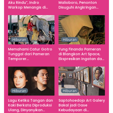
Aku Rindu”, Indro
Malioboro, Penonton
Warkop Menangis di
Disuguhi Angkringan
Studio
Gratis
Hiburan
Hiburan
Memahami Catur Gotro
Yung Finando Pameran
Tunggal dari Pameran
di Blangkon Art Space,
Temporer
Ekspresikan Ingatan dan
Smarabawana
Emosi
Hiburan
Hiburan
Lagu Ketika Tangan dan
Saptohoedojo Art Galery
Kaki Berkata Diproduksi
Bakal jadi Oase
Ulang, Dinyanyikan
Kebudayaan di