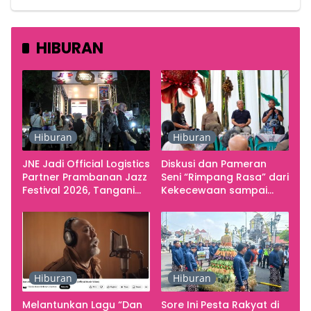
HIBURAN
Hiburan
Hiburan
JNE Jadi Official Logistics
Diskusi dan Pameran
Partner Prambanan Jazz
Seni “Rimpang Rasa” dari
Festival 2026, Tangani
Kekecewaan sampai
Seluruh Pergerakan
Kritik terhadap
Kebutuhan Konser
Yogyakarta sebagai
Pusat Pergerakan Seni
Rupa Indonesia
Hiburan
Hiburan
Melantunkan Lagu “Dan
Sore Ini Pesta Rakyat di