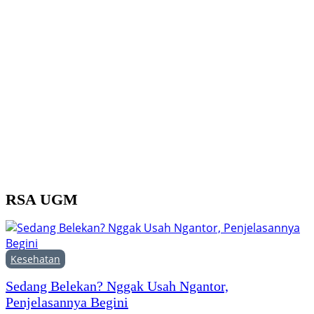
D
B
U
j
P
RSA UGM
Kesehatan
Sedang Belekan? Nggak Usah Ngantor,
Penjelasannya Begini