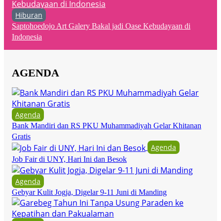
Hiburan
Saptohoedojo Art Galery Bakal jadi Oase Kebudayaan di
Indonesia
AGENDA
Agenda
Bank Mandiri dan RS PKU Muhammadiyah Gelar Khitanan
Gratis
Agenda
Job Fair di UNY, Hari Ini dan Besok
Agenda
Gebyar Kulit Jogja, Digelar 9-11 Juni di Manding