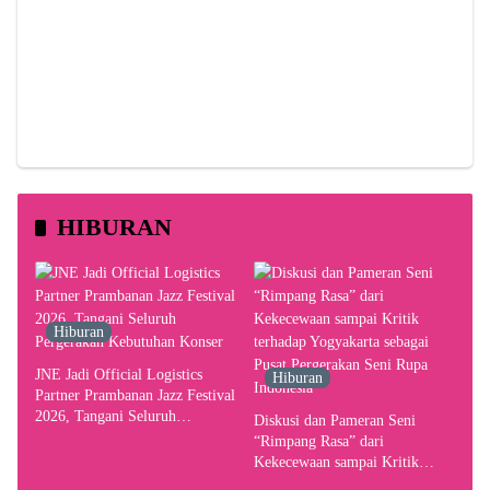
HIBURAN
Hiburan
JNE Jadi Official Logistics
Hiburan
Partner Prambanan Jazz Festival
2026, Tangani Seluruh
Diskusi dan Pameran Seni
Pergerakan Kebutuhan Konser
“Rimpang Rasa” dari
Kekecewaan sampai Kritik
terhadap Yogyakarta sebagai