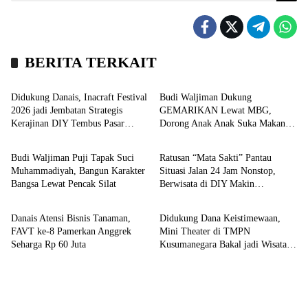
BERITA TERKAIT
Headline
Kronika
Didukung Danais, Inacraft Festival
Budi Waljiman Dukung
2026 jadi Jembatan Strategis
GEMARIKAN Lewat MBG,
Kerajinan DIY Tembus Pasar
Dorong Anak Anak Suka Makan
Kronika
Kronika
Global
Ikan
Budi Waljiman Puji Tapak Suci
Ratusan “Mata Sakti” Pantau
Muhammadiyah, Bangun Karakter
Situasi Jalan 24 Jam Nonstop,
Bangsa Lewat Pencak Silat
Berwisata di DIY Makin
Bisnis
Kronika
Menyenangkan
Danais Atensi Bisnis Tanaman,
Didukung Dana Keistimewaan,
FAVT ke-8 Pamerkan Anggrek
Mini Theater di TMPN
Seharga Rp 60 Juta
Kusumanegara Bakal jadi Wisata
Sejarah Unggulan