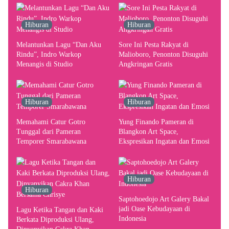
Pusat Pergerakan Seni Rupa
Indonesia
Hiburan
Hiburan
Melantunkan Lagu “Dan Aku
Sore Ini Pesta Rakyat di
Rindu”, Indro Warkop
Malioboro, Penonton Disuguhi
Menangis di Studio
Angkringan Gratis
Hiburan
Hiburan
Memahami Catur Gotro
Yung Finando Pameran di
Tunggal dari Pameran
Blangkon Art Space,
Temporer Smarabawana
Ekspresikan Ingatan dan Emosi
Hiburan
Hiburan
Saptohoedojo Art Galery Bakal
jadi Oase Kebudayaan di
Lagu Ketika Tangan dan Kaki
Indonesia
Berkata Diproduksi Ulang,