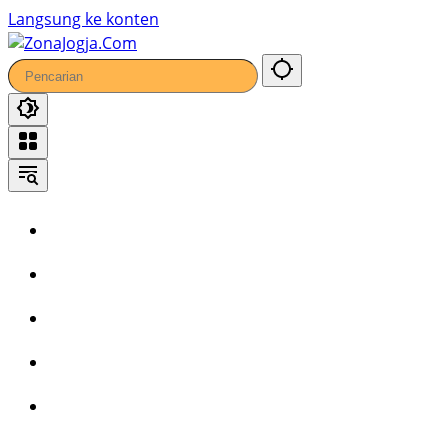
44
Langsung ke konten
Home
Headline
Kronika
Bisnis
Wisata