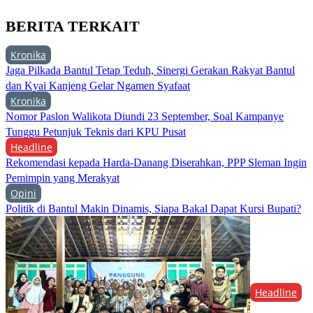
BERITA TERKAIT
Kronika
Jaga Pilkada Bantul Tetap Teduh, Sinergi Gerakan Rakyat Bantul
dan Kyai Kanjeng Gelar Ngamen Syafaat
Kronika
Nomor Paslon Walikota Diundi 23 September, Soal Kampanye
Tunggu Petunjuk Teknis dari KPU Pusat
Headline
Rekomendasi kepada Harda-Danang Diserahkan, PPP Sleman Ingin
Pemimpin yang Merakyat
Opini
Politik di Bantul Makin Dinamis, Siapa Bakal Dapat Kursi Bupati?
Headline