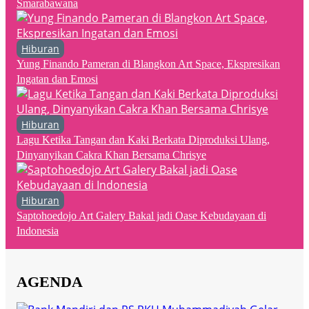
Smarabawana
Hiburan
Yung Finando Pameran di Blangkon Art Space, Ekspresikan
Ingatan dan Emosi
Hiburan
Lagu Ketika Tangan dan Kaki Berkata Diproduksi Ulang,
Dinyanyikan Cakra Khan Bersama Chrisye
Hiburan
Saptohoedojo Art Galery Bakal jadi Oase Kebudayaan di
Indonesia
AGENDA