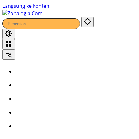
62
Langsung ke konten
Home
Headline
Kronika
Bisnis
Wisata