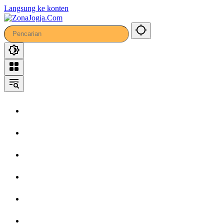
40
Langsung ke konten
Home
Headline
Kronika
Bisnis
Wisata
Hiburan