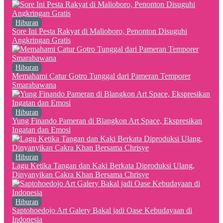
Hiburan
Sore Ini Pesta Rakyat di Malioboro, Penonton Disuguhi
Angkringan Gratis
Hiburan
Memahami Catur Gotro Tunggal dari Pameran Temporer
Smarabawana
Hiburan
Yung Finando Pameran di Blangkon Art Space, Ekspresikan
Ingatan dan Emosi
Hiburan
Lagu Ketika Tangan dan Kaki Berkata Diproduksi Ulang,
Dinyanyikan Cakra Khan Bersama Chrisye
Hiburan
Saptohoedojo Art Galery Bakal jadi Oase Kebudayaan di
Indonesia