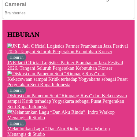
HIBURAN
Hiburan
JNE Jadi Official Logistics Partner Prambanan Jazz Festival
2026, Tangani Seluruh Pergerakan Kebutuhan Konser
Hiburan
Diskusi dan Pameran Seni “Rimpang Rasa” dari Kekecewaan
sampai Kritik terhadap Yogyakarta sebagai Pusat Pergerakan
Seni Rupa Indonesia
Hiburan
Melantunkan Lagu “Dan Aku Rindu”, Indro Warkop
Menangis di Studio