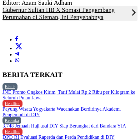
Editor: Azam Sauki Adham
Gubernur Sultan HB X Somasi Pengembang
Perumahan di Sleman, Ini Penyebabnya
BERITA TERKAIT
Bisnis
JNE Promo Ongkos Kirim, Tarif Mulai Rp 2 Ribu per Kilogram ke
Seluruh Pulau Jawa
Headline
Payung Wisata Yogyakarta Wacanakan Berdirinya Akademi
Pengemudi di DIY
Kronika
3.748 Jemaah Haji asal DIY Siap Berangkat dari Bandara YIA
Headline
DPD RI Evaluasi Raperda dan Perda Pendidikan di DIY