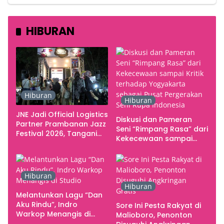
HIBURAN
Hiburan
Hiburan
JNE Jadi Official Logistics
Diskusi dan Pameran
Partner Prambanan Jazz
Seni “Rimpang Rasa” dari
Festival 2026, Tangani
Kekecewaan sampai
Seluruh Pergerakan
Kritik terhadap
Kebutuhan Konser
Yogyakarta sebagai
Pusat Pergerakan Seni
Hiburan
Rupa Indonesia
Hiburan
Melantunkan Lagu “Dan
Aku Rindu”, Indro
Sore Ini Pesta Rakyat di
Warkop Menangis di
Malioboro, Penonton
Studio