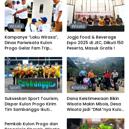
Wisata
Wisata
Kampanye “Laku Wirasa”,
Jogja Food & Beverage
Dinas Pariwisata Kulon
Expo 2025 di JEC, Diikuti 150
Progo Gelar Fam Trip
Peserta, Masuk Gratis !
Difabel, Anak-anak
Dibahagiakan
Sport
Kronika
Sukseskan Sport Tourism,
Dana Keistimewaan Bikin
Dispar Kulon Progo Kirim
Wisata Makin Mbois, Desa
Tim Sambanggo Ikuti
Wisata jadi “DNA”nya Kulon
Wisata
Kejurnas Bola Voli
Progo
Pemkab Kulon Progo dan