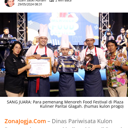
Azam Sauki Adham
2 Min Baca
29/05/2024 08:31
SANG JUARA: Para pemenang Menoreh Food Festival di Plaza
Kuliner Pantai Glagah. (humas kulon progo)
ZonaJogja.Com
– Dinas Pariwisata Kulon