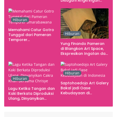
Disuguhi Angkringan
Gratis
Hiburan
Memahami Catur Gotro
Hiburan
Tunggal dari Pameran
Temporer
Yung Finando Pameran
Smarabawana
di Blangkon Art Space,
Ekspresikan Ingatan dan
Emosi
Hiburan
Hiburan
Saptohoedojo Art Galery
Bakal jadi Oase
Lagu Ketika Tangan dan
Kebudayaan di
Kaki Berkata Diproduksi
Indonesia
Ulang, Dinyanyikan
Cakra Khan Bersama
Chrisye