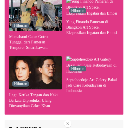
Hiburan
Yung Finando Pameran di
Hiburan
Blangkon Art Space,
Ekspresikan Ingatan dan Emosi
Memahami Catur Gotro
Tunggal dari Pameran
Temporer Smarabawana
Hiburan
Saptohoedojo Art Galery Bakal
Hiburan
jadi Oase Kebudayaan di
Indonesia
Lagu Ketika Tangan dan Kaki
Berkata Diproduksi Ulang,
Dinyanyikan Cakra Khan
Bersama Chrisye
×