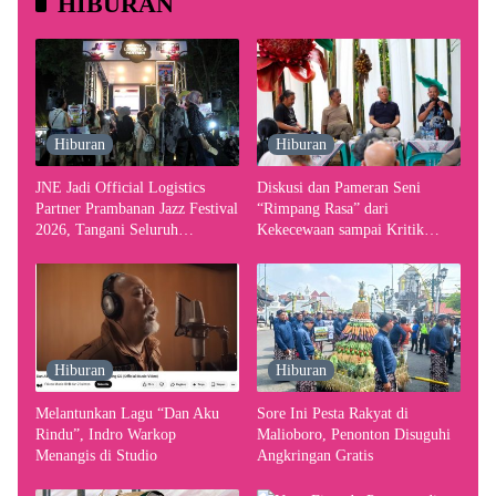
HIBURAN
Hiburan
Hiburan
JNE Jadi Official Logistics
Diskusi dan Pameran Seni
Partner Prambanan Jazz Festival
“Rimpang Rasa” dari
2026, Tangani Seluruh
Kekecewaan sampai Kritik
Pergerakan Kebutuhan Konser
terhadap Yogyakarta sebagai
Pusat Pergerakan Seni Rupa
Indonesia
Hiburan
Hiburan
Melantunkan Lagu “Dan Aku
Sore Ini Pesta Rakyat di
Rindu”, Indro Warkop
Malioboro, Penonton Disuguhi
Menangis di Studio
Angkringan Gratis