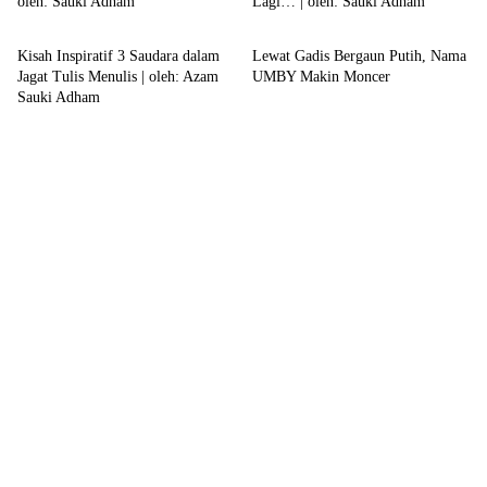
oleh: Sauki Adham
Lagi… | oleh: Sauki Adham
Opini
Kampus
Kisah Inspiratif 3 Saudara dalam
Lewat Gadis Bergaun Putih, Nama
Jagat Tulis Menulis | oleh: Azam
UMBY Makin Moncer
Sauki Adham