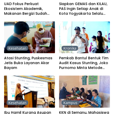
UAD Fokus Perkuat
Siapkan GEMAS dan KILAU,
Ekosistem Akademik,
PAS Ingin Setiap Anak di
Makanan Bergizi Sudah
Kota Yogyakarta Selalu
Lama Diatensi
Sehat
Kesehatan
Kronika
Atasi Stunting, Puskesmas
Pemkab Bantul Bentuk Tim
Jetis Buka Layanan Akar
Audit Kasus Stunting, Joko
Bayam
Purnomo Minta Metode
Penurunan Stunting Harus
Mengayomi
Kesehatan
Kampus
Ibu Hamil Kurang Asupan
KKN di Semanu, Mahasiswa