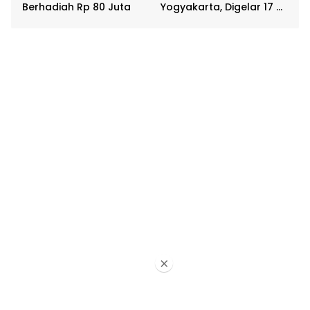
Berhadiah Rp 80 Juta
Yogyakarta, Digelar 17 –
20 April
×