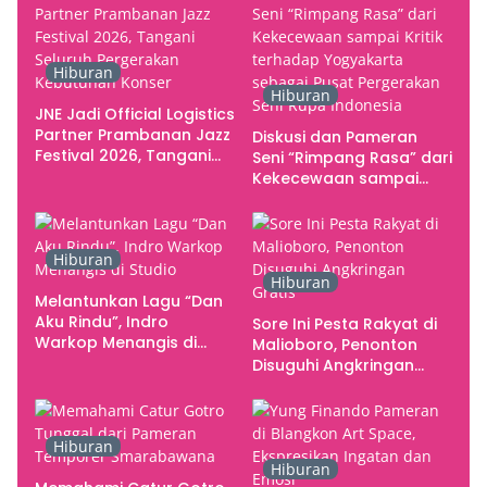
Hiburan
Hiburan
JNE Jadi Official Logistics
Partner Prambanan Jazz
Diskusi dan Pameran
Festival 2026, Tangani
Seni “Rimpang Rasa” dari
Seluruh Pergerakan
Kekecewaan sampai
Kebutuhan Konser
Kritik terhadap
Yogyakarta sebagai
Pusat Pergerakan Seni
Hiburan
Rupa Indonesia
Hiburan
Melantunkan Lagu “Dan
Aku Rindu”, Indro
Sore Ini Pesta Rakyat di
Warkop Menangis di
Malioboro, Penonton
Studio
Disuguhi Angkringan
Gratis
Hiburan
Hiburan