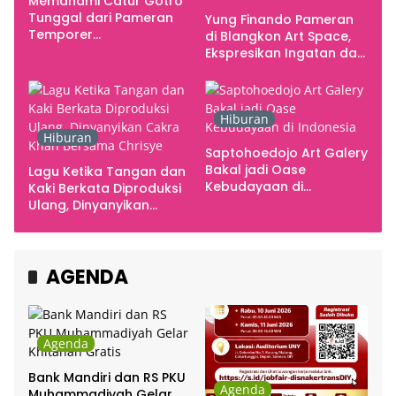
Memahami Catur Gotro
Tunggal dari Pameran
Yung Finando Pameran
Temporer
di Blangkon Art Space,
Smarabawana
Ekspresikan Ingatan dan
Emosi
Hiburan
Hiburan
Saptohoedojo Art Galery
Bakal jadi Oase
Lagu Ketika Tangan dan
Kebudayaan di
Kaki Berkata Diproduksi
Indonesia
Ulang, Dinyanyikan
Cakra Khan Bersama
Chrisye
AGENDA
Agenda
Bank Mandiri dan RS PKU
Agenda
Muhammadiyah Gelar