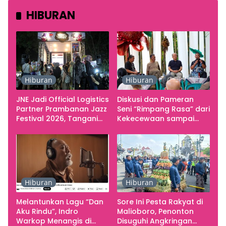
HIBURAN
Hiburan
Hiburan
JNE Jadi Official Logistics
Diskusi dan Pameran
Partner Prambanan Jazz
Seni “Rimpang Rasa” dari
Festival 2026, Tangani
Kekecewaan sampai
Seluruh Pergerakan
Kritik terhadap
Kebutuhan Konser
Yogyakarta sebagai
Pusat Pergerakan Seni
Rupa Indonesia
Hiburan
Hiburan
Melantunkan Lagu “Dan
Sore Ini Pesta Rakyat di
Aku Rindu”, Indro
Malioboro, Penonton
Warkop Menangis di
Disuguhi Angkringan