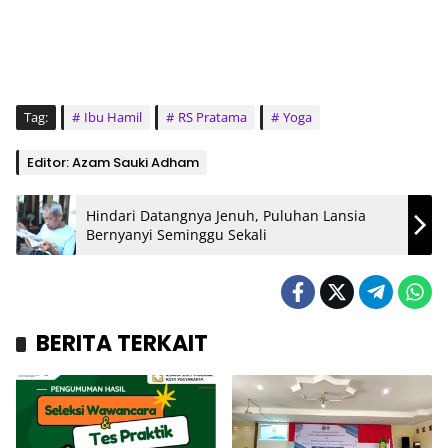
Tag:
Ibu Hamil
RS Pratama
Yoga
Editor: Azam Sauki Adham
Hindari Datangnya Jenuh, Puluhan Lansia
Bernyanyi Seminggu Sekali
BERITA TERKAIT