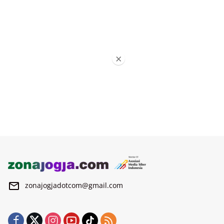
×
zonajogjadotcom@gmail.com