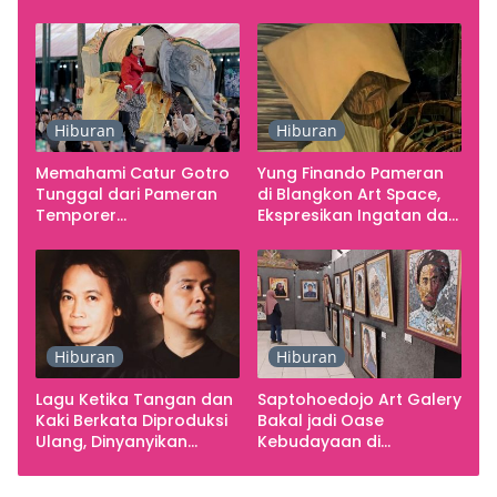
Studio
Gratis
Hiburan
Hiburan
Memahami Catur Gotro
Yung Finando Pameran
Tunggal dari Pameran
di Blangkon Art Space,
Temporer
Ekspresikan Ingatan dan
Smarabawana
Emosi
Hiburan
Hiburan
Lagu Ketika Tangan dan
Saptohoedojo Art Galery
Kaki Berkata Diproduksi
Bakal jadi Oase
Ulang, Dinyanyikan
Kebudayaan di
Cakra Khan Bersama
Indonesia
Chrisye