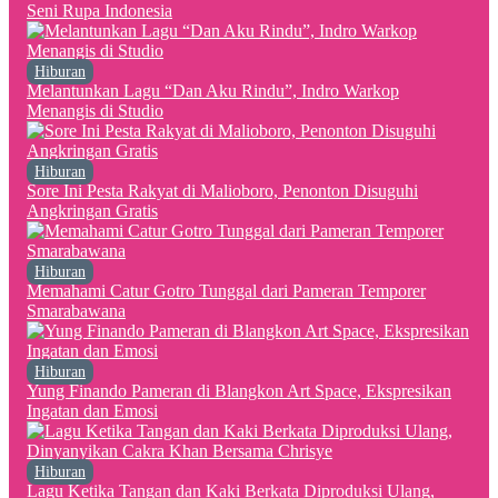
Seni Rupa Indonesia
Hiburan
Melantunkan Lagu “Dan Aku Rindu”, Indro Warkop
Menangis di Studio
Hiburan
Sore Ini Pesta Rakyat di Malioboro, Penonton Disuguhi
Angkringan Gratis
Hiburan
Memahami Catur Gotro Tunggal dari Pameran Temporer
Smarabawana
Hiburan
Yung Finando Pameran di Blangkon Art Space, Ekspresikan
Ingatan dan Emosi
Hiburan
Lagu Ketika Tangan dan Kaki Berkata Diproduksi Ulang,