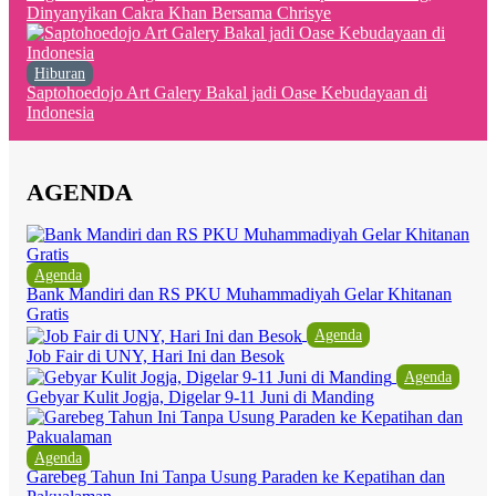
Dinyanyikan Cakra Khan Bersama Chrisye
Hiburan
Saptohoedojo Art Galery Bakal jadi Oase Kebudayaan di
Indonesia
AGENDA
Agenda
Bank Mandiri dan RS PKU Muhammadiyah Gelar Khitanan
Gratis
Agenda
Job Fair di UNY, Hari Ini dan Besok
Agenda
Gebyar Kulit Jogja, Digelar 9-11 Juni di Manding
Agenda
Garebeg Tahun Ini Tanpa Usung Paraden ke Kepatihan dan