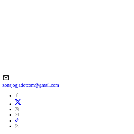
zonajogjadotcom@gmail.com