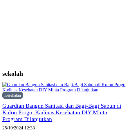
d
Y
M
H
P
F
P
sekolah
Kesehatan
Guardian Bangun Sanitasi dan Bagi-Bagi Sabun di
Kulon Progo, Kadinas Kesehatan DIY Minta
Program Dilanjutkan
25/10/2024 12:38