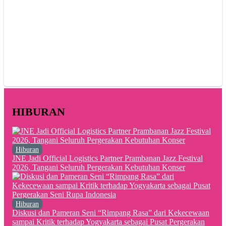
HIBURAN
Hiburan
JNE Jadi Official Logistics Partner Prambanan Jazz Festival
2026, Tangani Seluruh Pergerakan Kebutuhan Konser
Hiburan
Diskusi dan Pameran Seni “Rimpang Rasa” dari Kekecewaan
sampai Kritik terhadap Yogyakarta sebagai Pusat Pergerakan