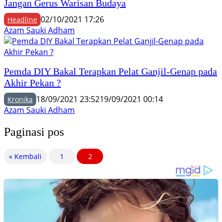
Jangan Gerus Warisan Budaya
02/10/2021 17:26
Headline
Azam Sauki Adham
Pemda DIY Bakal Terapkan Pelat Ganjil-Genap pada
Akhir Pekan ?
18/09/2021 23:52
19/09/2021 00:14
Kronika
Azam Sauki Adham
Paginasi pos
« Kembali
1
2