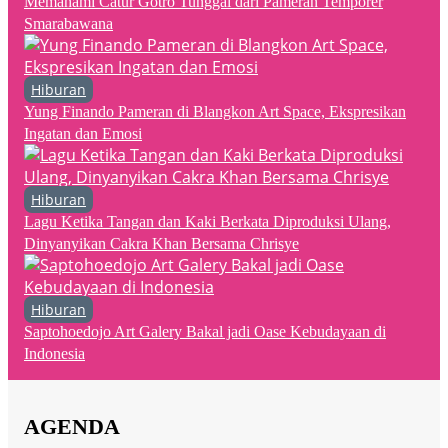
Memahami Catur Gotro Tunggal dari Pameran Temporer
Smarabawana
Hiburan
Yung Finando Pameran di Blangkon Art Space, Ekspresikan
Ingatan dan Emosi
Hiburan
Lagu Ketika Tangan dan Kaki Berkata Diproduksi Ulang,
Dinyanyikan Cakra Khan Bersama Chrisye
Hiburan
Saptohoedojo Art Galery Bakal jadi Oase Kebudayaan di
Indonesia
AGENDA