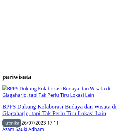
Y
M
H
F
pariwisata
BPPS Dukung Kolaborasi Budaya dan Wisata di
Glagaharjo, tapi Tak Perlu Tiru Lokasi Lain
26/07/2023 17:11
Kronika
Azam Sauki Adham