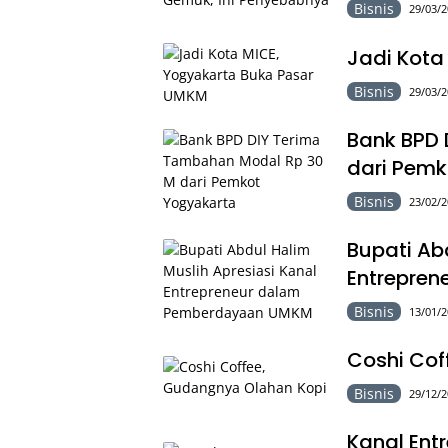
Bisnis
29/03/2
Jadi Kota
Bisnis
29/03/2
Bank BPD 
dari Pemk
Bisnis
23/02/2
Bupati Ab
Entrepre
Bisnis
13/01/2
Coshi Cof
Bisnis
29/12/2
Kanal Ent