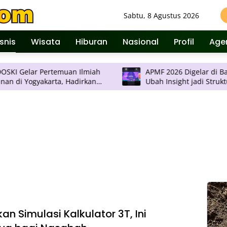
Sabtu, 8 Agustus 2026
isnis
Wisata
Hiburan
Nasional
Profil
Age
temuan Ilmiah
APMF 2026 Digelar di Bali, Agendanya
ta, Hadirkan
Ubah Insight jadi Struktur
Terkini
Pengambilan Keputusan
an Simulasi Kalkulator 3T, Ini