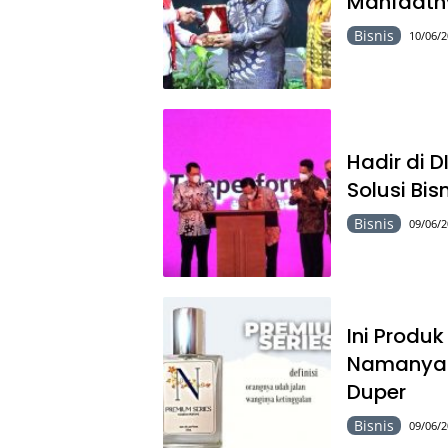
Manfaatn
Bisnis
10/06/2
Hadir di D
Solusi Bis
Bisnis
09/06/2
Ini Produ
Namanya 
Duper
Bisnis
09/06/2