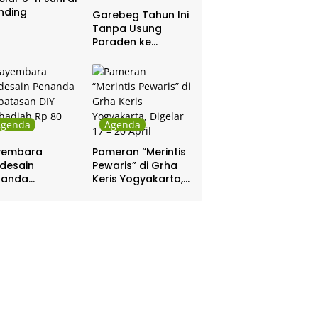
nding
Garebeg Tahun Ini
Tanpa Usung
Paraden ke
Kepatihan dan
Pakualaman
Agenda
Agenda
yembara
Pameran “Merintis
desain
Pewaris” di Grha
nanda
Keris Yogyakarta,
batasan DIY
Digelar 17 – 20
hadiah Rp 80
April
a