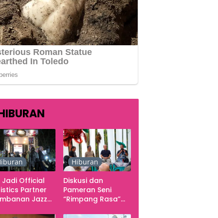
HIBURAN
iburan
Hiburan
 Jadi Official
Diskusi dan
istics Partner
Pameran Seni
ambanan Jazz
“Rimpang Rasa”
tival 2026,
dari Kekecewaan
gani Seluruh
sampai Kritik