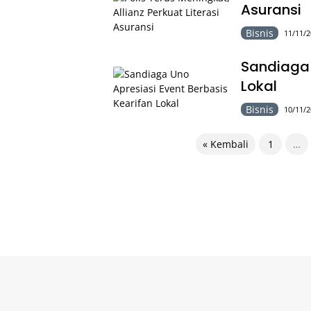
Asuransi
Bisnis
11/11/2
Sandiaga 
Lokal
Bisnis
10/11/2
Paginasi
« Kembali
1
…
pos