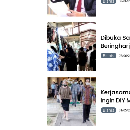
Bisnis
08/06/2
Dibuka S
Beringhar
Bisnis
07/06/2
Kerjasama
Ingin DIY
Bisnis
31/05/2