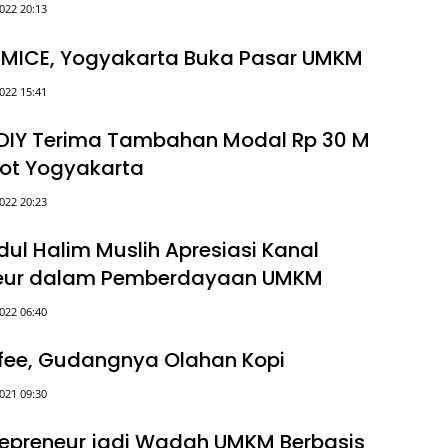
022 20:13
 MICE, Yogyakarta Buka Pasar UMKM
022 15:41
DIY Terima Tambahan Modal Rp 30 M
ot Yogyakarta
022 20:23
dul Halim Muslih Apresiasi Kanal
neur dalam Pemberdayaan UMKM
022 06:40
fee, Gudangnya Olahan Kopi
021 09:30
repreneur jadi Wadah UMKM Berbasis