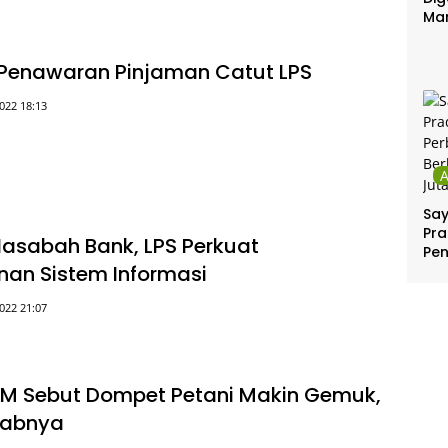
Ma
, Penawaran Pinjaman Catut LPS
022 18:13
Sa
Pra
Nasabah Bank, LPS Perkuat
Pe
an Sistem Informasi
Per
Ber
Jut
022 21:07
M Sebut Dompet Petani Makin Gemuk,
babnya