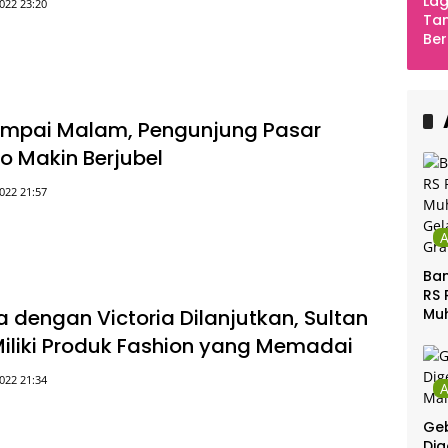
Lag
022 23:20
Tan
Ber
Ula
Ca
Ber
ampai Malam, Pengunjung Pasar
jo Makin Berjubel
022 21:57
Ban
RS 
 dengan Victoria Dilanjutkan, Sultan
Mu
Gel
 Miliki Produk Fashion yang Memadai
Gra
022 21:34
Geb
Dig