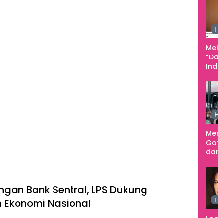
Pe
Ke
H
Me
“Da
In
Men
H
Me
Go
dar
Te
Sm
engan Bank Sentral, LPS Dukung
H
 Ekonomi Nasional