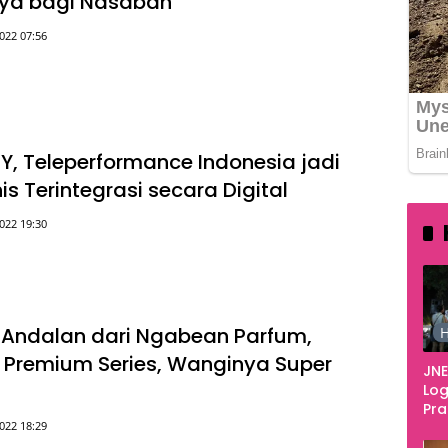
ya bagi Nasabah
022 07:56
IY, Teleperformance Indonesia jadi
nis Terintegrasi secara Digital
022 19:30
k Andalan dari Ngabean Parfum,
H
Premium Series, Wanginya Super
JNE
Log
Pr
022 18:29
Fes
Tan