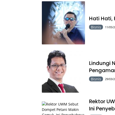
Hati Hati
Bisnis
11/05/2
Lindungi 
Pengaman
Bisnis
29/03/2
Rektor UW
Ini Penye