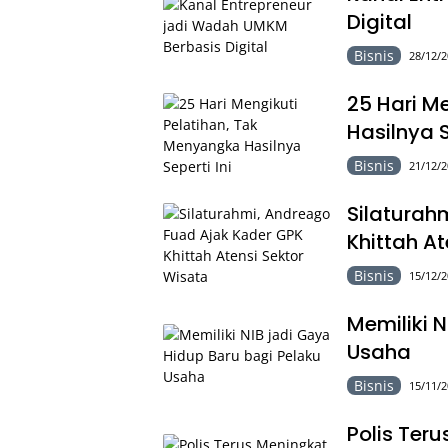
Digital
Bisnis
28/12/2
25 Hari M
Hasilnya S
Bisnis
21/12/2
Silaturah
Khittah A
Bisnis
15/12/2
Memiliki 
Usaha
Bisnis
15/11/2
Polis Teru