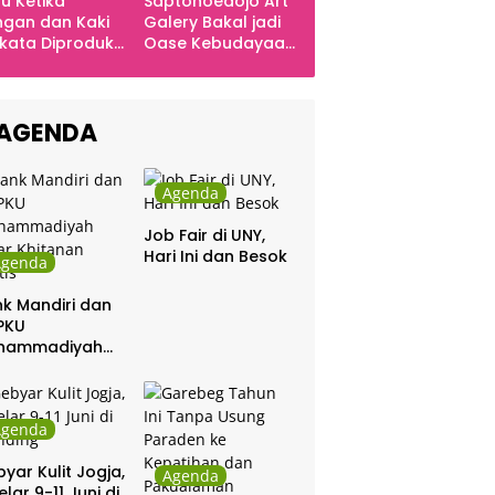
u Ketika
Saptohoedojo Art
gan dan Kaki
Galery Bakal jadi
kata Diproduksi
Oase Kebudayaan
ng, Dinyanyikan
di Indonesia
kra Khan
sama Chrisye
AGENDA
Agenda
Job Fair di UNY,
Hari Ini dan Besok
Agenda
k Mandiri dan
PKU
hammadiyah
ar Khitanan
tis
Agenda
yar Kulit Jogja,
Agenda
elar 9-11 Juni di