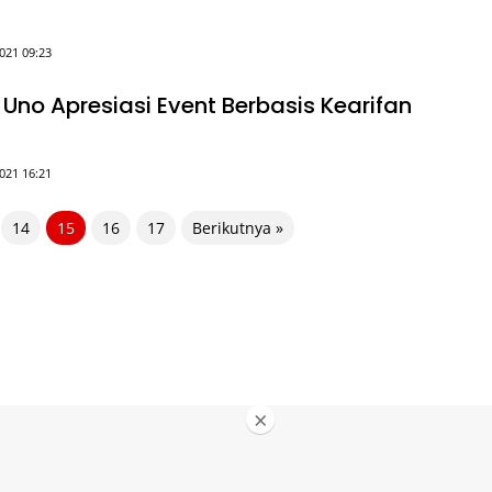
021 09:23
Uno Apresiasi Event Berbasis Kearifan
021 16:21
14
15
16
17
Berikutnya »
×